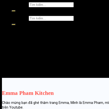
Tìm kiếm:
Tìm kiếm:
This is a simple headline
Lorem ipsum dolor sit amet, consectetuer adipiscing elit, sed 
Lorem ipsum dolor sit amet, consectetuer adipiscing elit, sed 
Lorem ipsum dolor sit amet, consectetuer adipiscing elit, sed 
Lorem ipsum dolor sit amet, consectetuer adipiscing elit, sed 
Emma Pham Kitchen
Chào mừng bạn đã ghé thăm trang Emma, Mình là Emma Pham, mình là
trên Youtube.