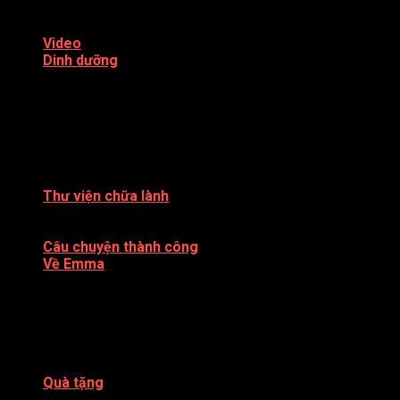
Salad
Món ăn cho bé
Video
Dinh dưỡng
Eat Clean
Ăn chay
ĂN THÔ – RAW VEGAN
BỆNH GAN
BỆNH UNG THƯ
Làm đẹp
Sức khoẻ
Thư viện chữa lành
Sách
Kiến thức
Câu chuyện thành công
Về Emma
SÁCH XUẤT BẢN
Du lịch
Shop
Đời sống
Trải nghiệm
Mẹ và bé
Quà tặng