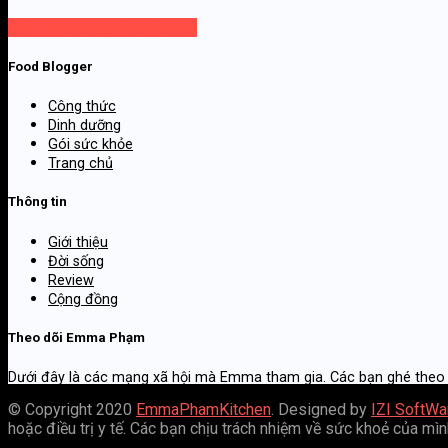
Gọi cho chúng tôi
Gửi email
Food Blogger
Công thức
Dinh dưỡng
Gói sức khỏe
Trang chủ
Thông tin
Giới thiệu
Đời sống
Review
Cộng đồng
Theo dõi Emma Phạm
Dưới đây là các mạng xã hội mà Emma tham gia. Các bạn ghé theo
© Copyright 2020
EmmaPhamKitchen
. Designed by
IZI SoftWa
hoặc điều trị y tế. Các bạn chịu trách nhiệm về sức khoẻ của mì