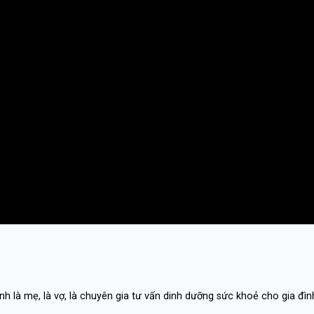
diam nonummy nibh euismod tincidunt ut laoreet dolore magna ali
diam nonummy nibh euismod tincidunt ut laoreet dolore magna ali
diam nonummy nibh euismod tincidunt ut laoreet dolore magna ali
diam nonummy nibh euismod tincidunt ut laoreet dolore magna ali
 mẹ, là vợ, là chuyên gia tư vấn dinh dưỡng sức khoẻ cho gia đình