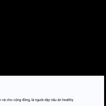
quam erat volutpat.
quam erat volutpat.
quam erat volutpat.
quam erat volutpat.
 và cho cộng đồng, là người dậy nấu ăn healthy