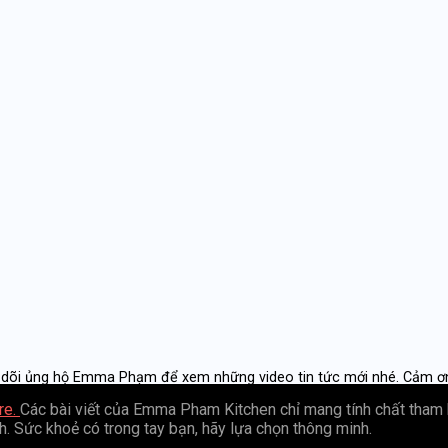
 dõi ủng hộ Emma Phạm để xem những video tin tức mới nhé. Cảm ơ
re.
Các bài viết của Emma Pham Kitchen chỉ mang tính chất tham 
nh. Sức khoẻ có trong tay bạn, hãy lựa chọn thông minh.