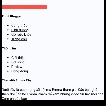
Gọi cho chúng tôi
Gửi email
Food Blogger
Công thức
Dinh dưỡng
Gói sức khỏe
Trang chủ
Thông tin
Giới thiệu
Đời sống
Review
Cộng đồng
Theo dõi Emma Phạm
Dưới đây là các mạng xã hội mà Emma tham gia. Các bạn ghé
theo dõi ủng hộ Emma Phạm để xem những video tin tức mới nhé.
Cảm ơn các bạn