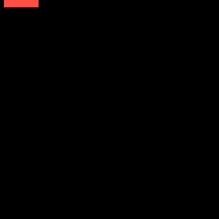
Xem thêm