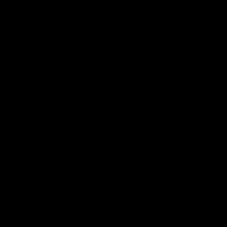
Quên mật khẩu?