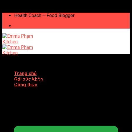
Skip to content
Health Coach – Food Blogger
Trang chủ
Gói sức khỏe
1Win Giriş Türkiye’de Online Casino
Công thức
Ăn chay
Bữa chính
Posted on
6 Tháng sáu, 2026
by
wp_administrator
Bữa phụ
Bữa sáng
1Win Giriş Türkiye’de Online Casino
Đồ uống
Làm bánh
30 phút vào bếp
Mì – Soup