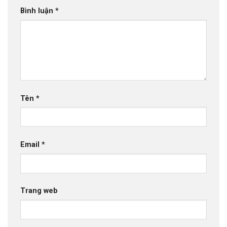
Bình luận
*
Tên
*
Email
*
Trang web