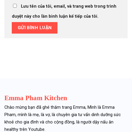
Lưu tên của tôi, email, và trang web trong trình
duyệt này cho lần bình luận kế tiếp của tôi.
Emma Pham Kitchen
Chào mừng bạn đã ghé thăm trang Emma, Mình là Emma
Pham, mình là mẹ, là vợ, là chuyên gia tư vấn dinh dưỡng sức
khoẻ cho gia đình và cho cộng đồng, là người dậy nấu ăn
healthy trên Youtube.