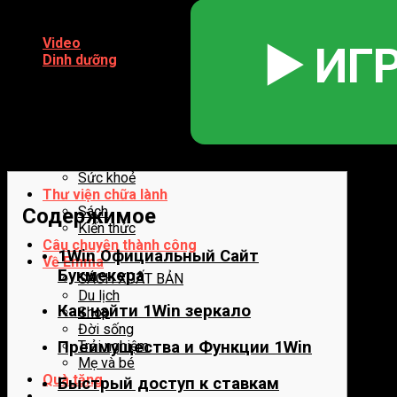
Salad
Món ăn cho bé
Video
▶️ ИГ
Dinh dưỡng
Eat Clean
Ăn chay
ĂN THÔ – RAW VEGAN
BỆNH GAN
BỆNH UNG THƯ
Làm đẹp
Sức khoẻ
Thư viện chữa lành
Sách
Содержимое
Kiến thức
Câu chuyện thành công
1Win Официальный Сайт
Về Emma
Букмекера
SÁCH XUẤT BẢN
Du lịch
Как найти 1Win зеркало
Shop
Đời sống
Преимущества и Функции 1Win
Trải nghiệm
Mẹ và bé
Quà tặng
Быстрый доступ к ставкам