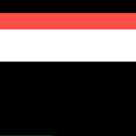
1Вин ставки на спорт
1Вин ставки на спорт