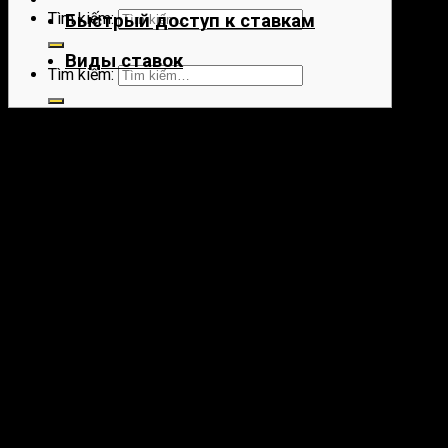
Tìm kiếm:
Быстрый доступ к ставкам
Виды ставок
Tìm kiếm:
Если вы ищете надежный партнер для своих спортивных
ставок, то 1Win – это идеальный выбор. Официальный
сайт букмекера 1Win предлагает широкий спектр услуг и
функций, чтобы сделать вашу игру еще более
интересной.
Вот почему 1Win является лучшим выбором для
спортивных ставок: его официальный сайт доступен в
режиме онлайн, что позволяет вам делать ставки в
любое время и из любой точки мира. Кроме того, 1Win
предлагает широкий спектр спортивных дисциплин,
включая футбол, баскетбол, хоккей, теннис и многие
другие.
Кроме того, 1Win предлагает множество способов для
оплаты и снятия средств, включая популярные
платежные системы, такие как Visa, Mastercard, Skrill и