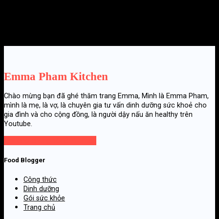
9 CÔNG THỨC NẤU BỘT SẮN DÂY NGON TỐT CHO SỨC KHOẺ
21 Tháng mười một, 2025
Emma Pham Kitchen
Chào mừng bạn đã ghé thăm trang Emma, Mình là Emma Pham,
mình là mẹ, là vợ, là chuyên gia tư vấn dinh dưỡng sức khoẻ cho
gia đình và cho cộng đồng, là người dậy nấu ăn healthy trên
Youtube.
Gọi cho chúng tôi
Gửi email
Food Blogger
Công thức
Dinh dưỡng
Gói sức khỏe
Trang chủ