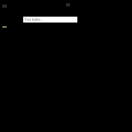
EMAIL
YOUTUBE
Tìm kiếm:
Bài viết mới nhất