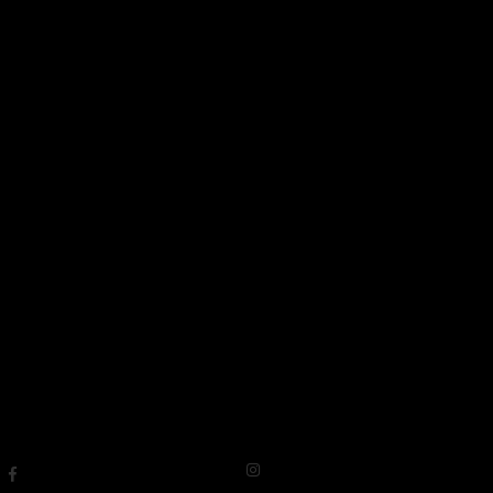
Mạng xã hội
INSTAGRAM
FACEBOOK