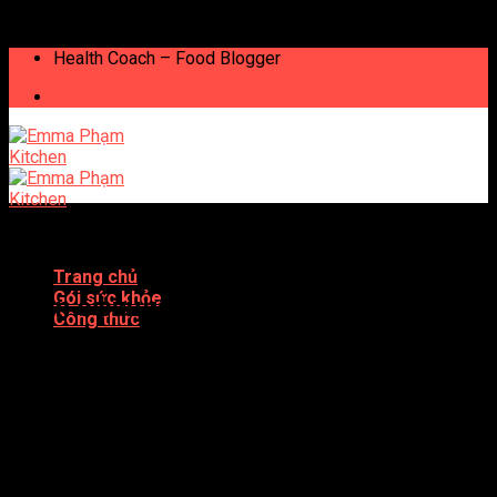
Skip to content
Health Coach – Food Blogger
Trang chủ
Gói sức khỏe
1Win официальный сайт букмекера
Công thức
— 1Вин ставки на спорт
Ăn chay
Bữa chính
Bữa phụ
Bữa sáng
Posted on
30 Tháng sáu, 2026
by
wp_administrator
Đồ uống
Làm bánh
1Win официальный сайт букмекера
30 phút vào bếp
— 1Вин ставки на спорт
Mì – Soup