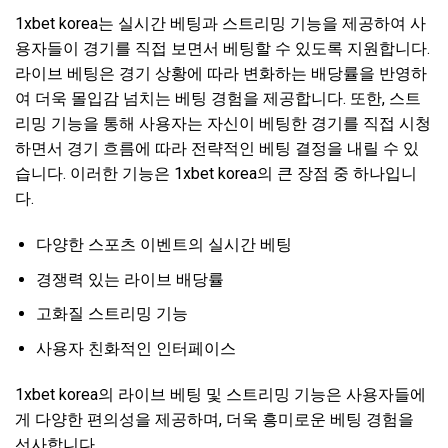
1xbet korea는 실시간 베팅과 스트리밍 기능을 제공하여 사
용자들이 경기를 직접 보면서 베팅할 수 있도록 지원합니다.
라이브 베팅은 경기 상황에 따라 변화하는 배당률을 반영하
여 더욱 몰입감 넘치는 베팅 경험을 제공합니다. 또한, 스트
리밍 기능을 통해 사용자는 자신이 베팅한 경기를 직접 시청
하면서 경기 흐름에 따라 전략적인 베팅 결정을 내릴 수 있
습니다. 이러한 기능은 1xbet korea의 큰 장점 중 하나입니
다.
다양한 스포츠 이벤트의 실시간 베팅
경쟁력 있는 라이브 배당률
고화질 스트리밍 기능
사용자 친화적인 인터페이스
1xbet korea의 라이브 베팅 및 스트리밍 기능은 사용자들에
게 다양한 편의성을 제공하며, 더욱 흥미로운 베팅 경험을
선사합니다.