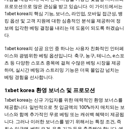
프로모션으로 많은 관심을 받고 있습니다. 이 가이드에서는
1xbet korea의 핵심 기능, 보너스, 라인업, 모바일 접근성, 뱅
킹 옵션 및 고객 지원에 대한 심층적인 분석을 제공하여 정
보에 입각한 베팅 결정을 내리는 데 도움이 되도록 하겠습니
다.
1xbet korea의 성공 요인 중 하나는 사용자 친화적인 인터페
이스와 광범위한 베팅 옵션입니다. 축구, 농구, 테니스, e스포
츠 등 다양한 스포츠 종목에 걸쳐 수많은 베팅 시장을 제공
하며, 실시간 베팅과 스트리밍 기능은 더욱 몰입감 넘치는
베팅 경험을 선사합니다.
1xbet korea 환영 보너스 및 프로모션
1xbet korea는 신규 가입자를 위한 매력적인 환영 보너스를
제공합니다. 일반적으로 첫 입금액의 100%까지 매치되는 보
너스와 함께 추가적인 무료 베팅 또는 캐쉬백 혜택이 제공됩
니다. 그러나 이러한 보너스를 받기 위해서는 특정 조건, 즉
최소 입금액, 베팅 요건, 유효 기간 등을 충족해야 합니다. 예