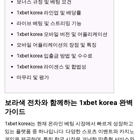
보너스 규정 및 베팅 요건
1xbet korea 라인업 및 배당률
라이브 베팅 및 스트리밍 기능
1xbet korea 모바일 버전 및 어플리케이션
모바일 어플리케이션의 장점 및 특징
1xbet korea 입출금 방법 및 수수료
1xbet korea 라이센스 및 합법성
마무리 및 평가
보라색 전차와 함께하는 1xbet korea 완벽
가이드
1xbet korea
는 현재 온라인 베팅 시장에서 빠르게 성장하고
있는 플랫폼 중 하나입니다. 다양한 스포츠 이벤트와 카지노
게임을 제공하며, 특히 한국 시장을 겨냥한 맞춤형 서비스와