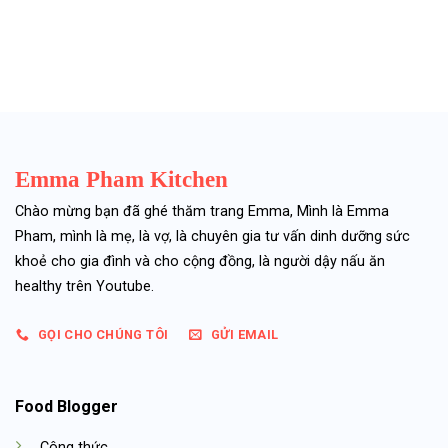
Emma Pham Kitchen
Chào mừng bạn đã ghé thăm trang Emma, Mình là Emma
Pham, mình là mẹ, là vợ, là chuyên gia tư vấn dinh dưỡng sức
khoẻ cho gia đình và cho cộng đồng, là người dậy nấu ăn
healthy trên Youtube.
GỌI CHO CHÚNG TÔI
GỬI EMAIL
Food Blogger
Công thức