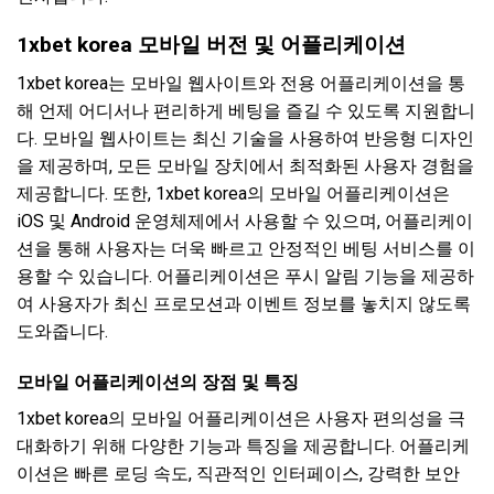
1xbet korea 모바일 버전 및 어플리케이션
1xbet korea는 모바일 웹사이트와 전용 어플리케이션을 통
해 언제 어디서나 편리하게 베팅을 즐길 수 있도록 지원합니
다. 모바일 웹사이트는 최신 기술을 사용하여 반응형 디자인
을 제공하며, 모든 모바일 장치에서 최적화된 사용자 경험을
제공합니다. 또한, 1xbet korea의 모바일 어플리케이션은
iOS 및 Android 운영체제에서 사용할 수 있으며, 어플리케이
션을 통해 사용자는 더욱 빠르고 안정적인 베팅 서비스를 이
용할 수 있습니다. 어플리케이션은 푸시 알림 기능을 제공하
여 사용자가 최신 프로모션과 이벤트 정보를 놓치지 않도록
도와줍니다.
모바일 어플리케이션의 장점 및 특징
1xbet korea의 모바일 어플리케이션은 사용자 편의성을 극
대화하기 위해 다양한 기능과 특징을 제공합니다. 어플리케
이션은 빠른 로딩 속도, 직관적인 인터페이스, 강력한 보안