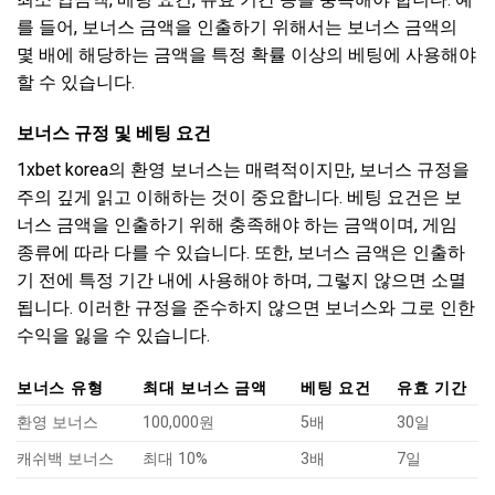
를 들어, 보너스 금액을 인출하기 위해서는 보너스 금액의
몇 배에 해당하는 금액을 특정 확률 이상의 베팅에 사용해야
할 수 있습니다.
보너스 규정 및 베팅 요건
1xbet korea의 환영 보너스는 매력적이지만, 보너스 규정을
주의 깊게 읽고 이해하는 것이 중요합니다. 베팅 요건은 보
너스 금액을 인출하기 위해 충족해야 하는 금액이며, 게임
종류에 따라 다를 수 있습니다. 또한, 보너스 금액은 인출하
기 전에 특정 기간 내에 사용해야 하며, 그렇지 않으면 소멸
됩니다. 이러한 규정을 준수하지 않으면 보너스와 그로 인한
수익을 잃을 수 있습니다.
보너스 유형
최대 보너스 금액
베팅 요건
유효 기간
환영 보너스
100,000원
5배
30일
캐쉬백 보너스
최대 10%
3배
7일