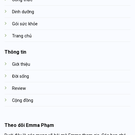
Dinh dưỡng
Gói sức khỏe
Trang chủ
Thông tin
Giới thiệu
Đời sống
Review
Cộng đồng
Theo dõi Emma Phạm