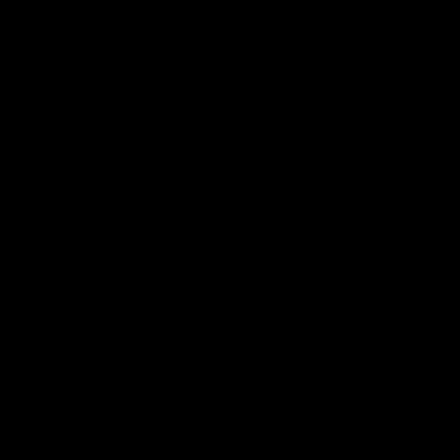
Mẹ và bé
Quà tặng