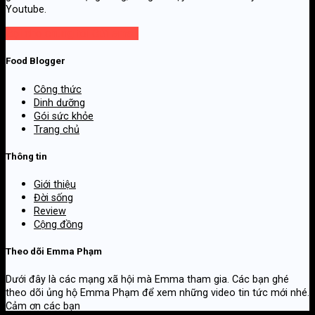
Youtube.
Gọi cho chúng tôi
Gửi email
Food Blogger
Công thức
Dinh dưỡng
Gói sức khỏe
Trang chủ
Thông tin
Giới thiệu
Đời sống
Review
Cộng đồng
Theo dõi Emma Phạm
Dưới đây là các mạng xã hội mà Emma tham gia. Các bạn ghé
theo dõi ủng hộ Emma Phạm để xem những video tin tức mới nhé.
Cảm ơn các bạn