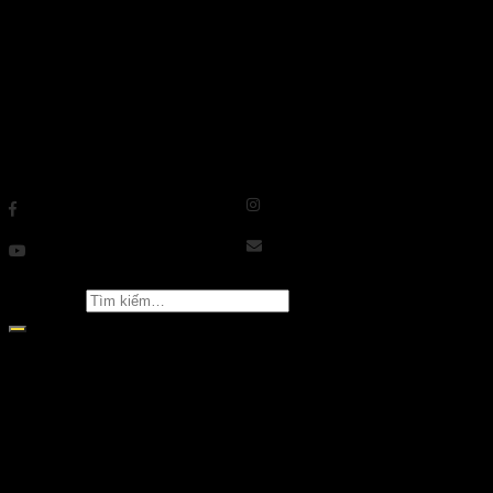
Mạng xã hội
INSTAGRAM
FACEBOOK
EMAIL
YOUTUBE
Tìm kiếm:
Bài viết mới nhất