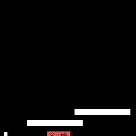
Đăng nhập
Tên tài khoản hoặc địa chỉ email
*
Mật khẩu
*
Ghi nhớ mật khẩu
Đăng nhập