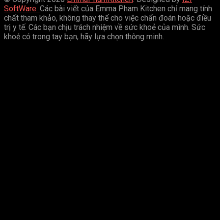
SoftWare.
Các bài viết của Emma Pham Kitchen chỉ mang tính
chất tham khảo, không thay thế cho việc chẩn đoán hoặc điều
trị y tế. Các bạn chịu trách nhiệm về sức khoẻ của mình. Sức
khoẻ có trong tay bạn, hãy lựa chọn thông minh.