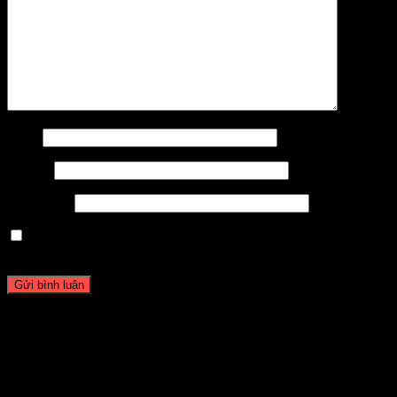
Tên
*
Email
*
Trang web
Lưu tên của tôi, email, và trang web trong trình duyệt này
cho lần bình luận kế tiếp của tôi.
giới thiệu Về tôi