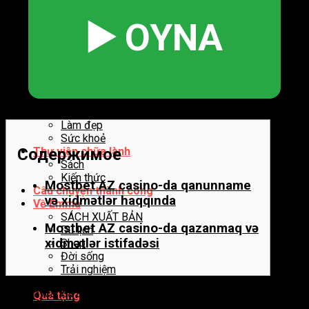
Salad
Món ăn cho bé
▶️ OYNA
Video
Dinh dưỡng
Eat Clean
Ăn chay
ĂN THÔ – RAW VEGAN
BỆNH GAN
BỆNH UNG THƯ
Làm đẹp
Sức khoẻ
Содержимое
Thư viện chữa lành
Sách
Kiến thức
Mostbet AZ casino-da qanunname
Câu chuyện thành công
və xidmətlər haqqında
Về Emma
SÁCH XUẤT BẢN
Mostbet AZ casino-da qazanmaq və
Du lịch
xidmətlər istifadəsi
Shop
Đời sống
Trải nghiệm
Mẹ và bé
Azərbaycanda azerbaycanda kazino saytlari arasında
mostbet
Quà tặng
AZ casino bir çox seçilmiş və populyar veb-saytdir.