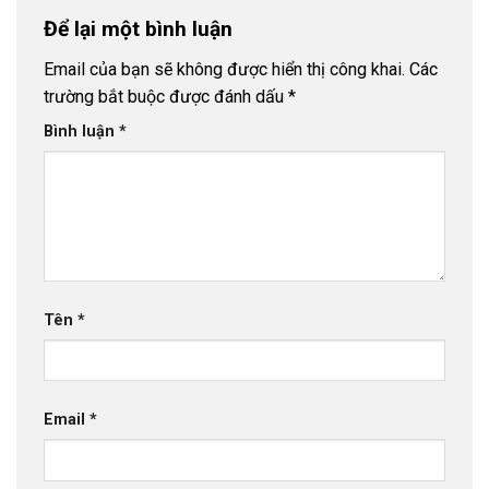
Để lại một bình luận
Email của bạn sẽ không được hiển thị công khai.
Các
trường bắt buộc được đánh dấu
*
Bình luận
*
Tên
*
Email
*