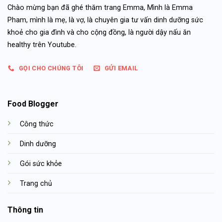
Chào mừng bạn đã ghé thăm trang Emma, Mình là Emma
Pham, mình là mẹ, là vợ, là chuyên gia tư vấn dinh dưỡng sức
khoẻ cho gia đình và cho cộng đồng, là người dậy nấu ăn
healthy trên Youtube.
GỌI CHO CHÚNG TÔI
GỬI EMAIL
Food Blogger
Công thức
Dinh dưỡng
Gói sức khỏe
Trang chủ
Thông tin