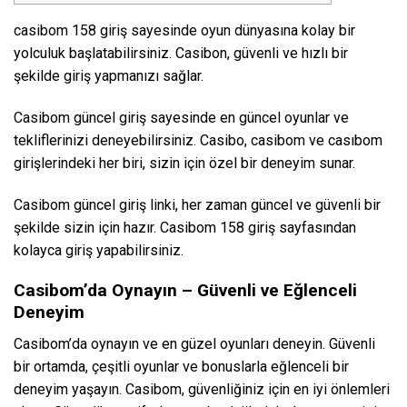
casibom
158 giriş sayesinde oyun dünyasına kolay bir
yolculuk başlatabilirsiniz. Casibon, güvenli ve hızlı bir
şekilde giriş yapmanızı sağlar.
Casibom güncel giriş sayesinde en güncel oyunlar ve
tekliflerinizi deneyebilirsiniz. Casibo, casibom ve casıbom
girişlerindeki her biri, sizin için özel bir deneyim sunar.
Casibom güncel giriş linki, her zaman güncel ve güvenli bir
şekilde sizin için hazır. Casibom 158 giriş sayfasından
kolayca giriş yapabilirsiniz.
Casibom’da Oynayın – Güvenli ve Eğlenceli
Deneyim
Casibom’da oynayın ve en güzel oyunları deneyin. Güvenli
bir ortamda, çeşitli oyunlar ve bonuslarla eğlenceli bir
deneyim yaşayın. Casibom, güvenliğiniz için en iyi önlemleri