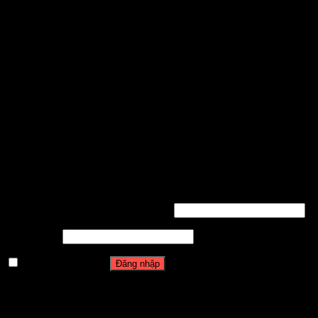
Đăng nhập
Tên tài khoản hoặc địa chỉ email
*
Mật khẩu
*
Ghi nhớ mật khẩu
Đăng nhập
Quên mật khẩu?