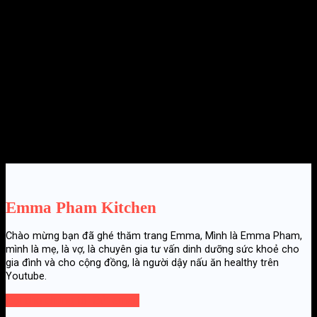
9 CÔNG THỨC NẤU BỘT SẮN DÂY NGON TỐT CHO SỨC KHOẺ
21 Tháng mười một, 2025
Emma Pham Kitchen
Chào mừng bạn đã ghé thăm trang Emma, Mình là Emma Pham,
mình là mẹ, là vợ, là chuyên gia tư vấn dinh dưỡng sức khoẻ cho
gia đình và cho cộng đồng, là người dậy nấu ăn healthy trên
Youtube.
Gọi cho chúng tôi
Gửi email