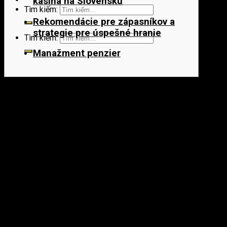
kasína na Slovensku
Tìm kiếm:
Rekomendácie pre zápasníkov a
strategie pre úspešné hranie
Tìm kiếm:
Manažment penzier
Keď hľadáte zodpovedný a bezpečný zdroj online hrania,
Casino SK je vašou najlepšou možnosťou. Naše online kasína
sú vybrané z najlepších a sú všetkých návrhov slovenských
online kasín. Zameriavajte sa na Casino SK, kde nájdete širokú
škálu hreivíkov a výhodných bonusov.
Naše online kasína sú vždy aktualizované a poskytujú
najnovšie hry od významných vývojárov. Zároveň sú všetky
nasledovné online kasína v Casino SK certifikované a
zodpovedné, čo znamená, že sú bezpečné a zodpovedné.
Keď hľadáte online kasín, ktoré sú v Slovensku, Casino SK je
vaším prípadom. S nami máte šancu získať si výhodné
bonusy, využiť širokú škálu hreivíkov a zároveň byť v bezpečí.
Zameriavajte sa na Casino SK, kde nájdete najlepšie online