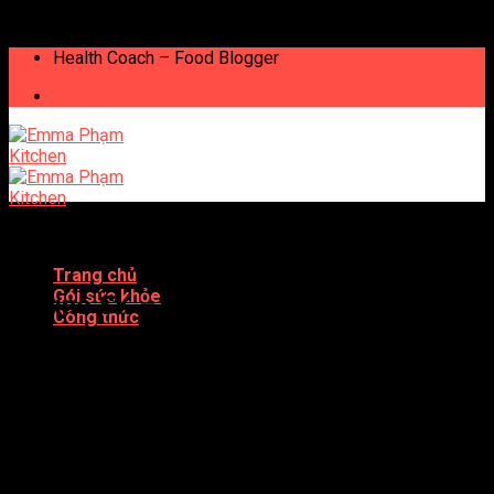
Skip to content
Health Coach – Food Blogger
Trang chủ
Gói sức khỏe
Casino SK – najlepšie online kasína v
Công thức
prehľadnom zozname
Ăn chay
Bữa chính
Bữa phụ
Bữa sáng
Posted on
1 Tháng bảy, 2026
by
wp_administrator
Đồ uống
Làm bánh
Casino SK – najlepšie online kasína v
30 phút vào bếp
prehľadnom zozname
Mì – Soup