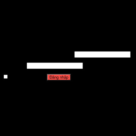
Đăng nhập
Tên tài khoản hoặc địa chỉ email
*
Mật khẩu
*
Ghi nhớ mật khẩu
Đăng nhập
Quên mật khẩu?