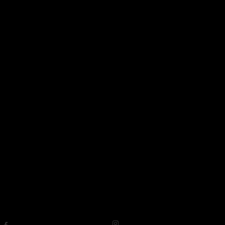
Mạng xã hội
INSTAGRAM