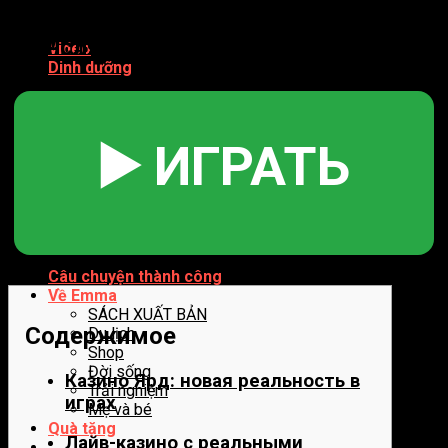
Salad
реальными дилерами и онлайн-
Món ăn cho bé
трансляциями
Video
Dinh dưỡng
Eat Clean
Ăn chay
ĂN THÔ – RAW VEGAN
BỆNH GAN
▶️ ИГРАТЬ
BỆNH UNG THƯ
Làm đẹp
Sức khoẻ
Thư viện chữa lành
Sách
Kiến thức
Câu chuyện thành công
Về Emma
SÁCH XUẤT BẢN
Содержимое
Du lịch
Shop
Đời sống
Казино Ярд: новая реальность в
Trải nghiệm
играх
Mẹ và bé
Quà tặng
Лайв-казино с реальными