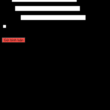
Email
*
Trang web
Lưu tên của tôi, email, và trang web trong trình duyệt này
cho lần bình luận kế tiếp của tôi.
giới thiệu Về tôi