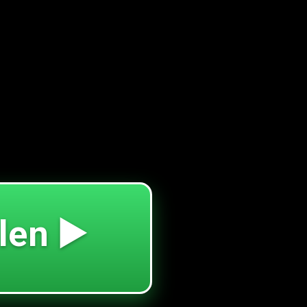
len ▶️