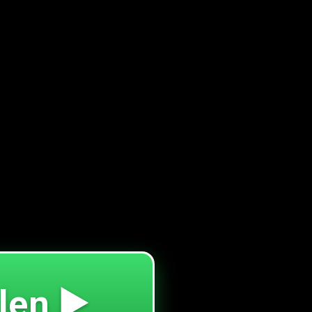
len ▶️