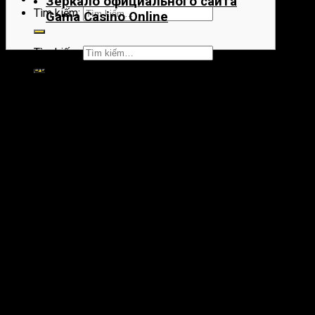
Зеркало официального сайта
Tìm kiếm:
Gama Casino Online
Tìm kiếm:
Если вы ищете надежный и безопасный способ играть в
онлайн-казино, вам нужно обратить внимание на Gama
Casino. Это официальный сайт, который предлагает
широкий спектр игр и услуг, чтобы обеспечить вам
лучший игровой опыт.
В Gama Casino вы можете играть в слоты, карточные
игры, рулетку и другие игры, которые вам нравятся.
Кроме того, на сайте есть раздел для новых игроков, где
вы можете узнать о правилах и условиях игры.
Однако, перед тем как начать играть, вам нужно
зарегистрироваться на сайте. Это легко сделать, просто
кликнув на кнопку “Зарегистрироваться” и заполнив
форму регистрации. Вам будет отправлено письмо с
подтверждением регистрации.
После регистрации вы можете начать играть, используя
вашу уникальную ссылку для входа. Вам будет доступен