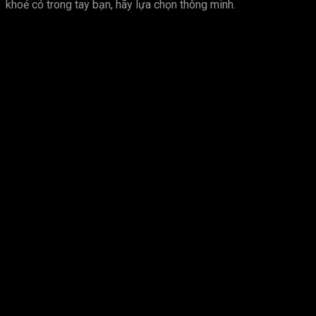
khoẻ có trong tay bạn, hãy lựa chọn thông minh.