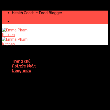
Skip to content
Health Coach – Food Blogger
Trang chủ
Gói sức khỏe
Gama Casino Online – официальный
Công thức
сайт – вход и зеркало (2026)
Ăn chay
Bữa chính
Bữa phụ
Bữa sáng
Posted on
29 Tháng sáu, 2026
by
wp_administrator
Đồ uống
Làm bánh
Gama Casino Online – официальный
30 phút vào bếp
сайт – вход и зеркало (2026)
Mì – Soup