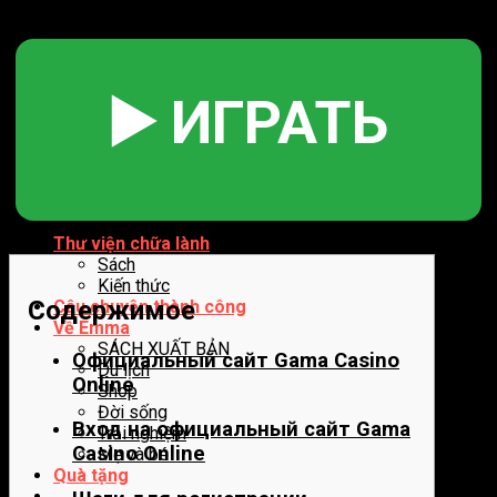
Salad
Món ăn cho bé
Video
Dinh dưỡng
Eat Clean
▶️ ИГРАТЬ
Ăn chay
ĂN THÔ – RAW VEGAN
BỆNH GAN
BỆNH UNG THƯ
Làm đẹp
Sức khoẻ
Thư viện chữa lành
Sách
Kiến thức
Содержимое
Câu chuyện thành công
Về Emma
SÁCH XUẤT BẢN
Официальный сайт Gama Casino
Du lịch
Online
Shop
Đời sống
Вход на официальный сайт Gama
Trải nghiệm
Casino Online
Mẹ và bé
Quà tặng