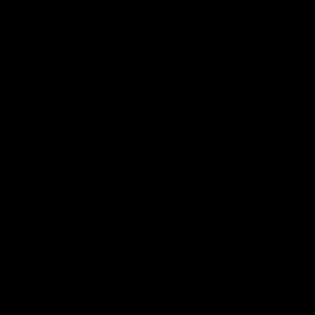
giới thiệu Về tôi