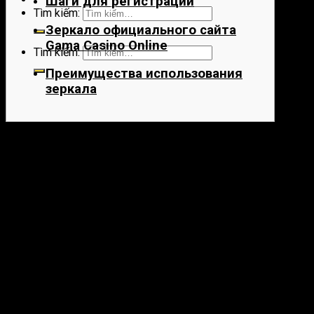
Шаги для регистрации
Tìm kiếm:
Зеркало официального сайта
Gama Casino Online
Tìm kiếm:
Преимущества использования
зеркала
Если вы ищете надежный и безопасный способ играть в
онлайн-казино, вам нужно обратить внимание на Gama
Casino Online. Это официальный сайт, который
предлагает широкий спектр игр и услуг для игроков из
России и других стран.
В Gama Casino Online вы можете найти более 1 000 игр,
включая слоты, карточные игры, рулетку и другие. Все
игры на сайте лицензированы и проверены на
соответствие международным стандартам
безопасности.
Кроме того, на сайте Gama Casino Online есть несколько
способов для входа и регистрации. Вы можете