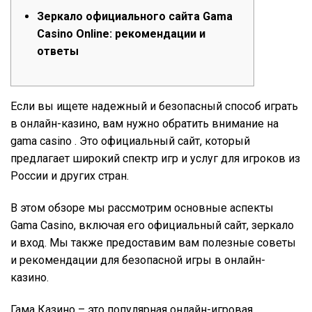
Зеркало официального сайта Gama
Casino Online: рекомендации и
ответы
Если вы ищете надежный и безопасный способ играть
в онлайн-казино, вам нужно обратить внимание на
gama casino
. Это официальный сайт, который
предлагает широкий спектр игр и услуг для игроков из
России и других стран.
В этом обзоре мы рассмотрим основные аспекты
Gama Casino, включая его официальный сайт, зеркало
и вход. Мы также предоставим вам полезные советы
и рекомендации для безопасной игры в онлайн-
казино.
Гама Казино – это популярная онлайн-игровая