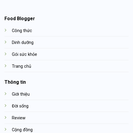
Food Blogger
Công thức
Dinh dưỡng
Gói sức khỏe
Trang chủ
Thông tin
Giới thiệu
Đời sống
Review
Cộng đồng