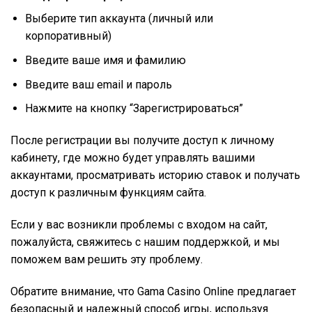
Выберите тип аккаунта (личный или
корпоративный)
Введите ваше имя и фамилию
Введите ваш email и пароль
Нажмите на кнопку “Зарегистрироваться”
После регистрации вы получите доступ к личному
кабинету, где можно будет управлять вашими
аккаунтами, просматривать историю ставок и получать
доступ к различным функциям сайта.
Если у вас возникли проблемы с входом на сайт,
пожалуйста, свяжитесь с нашим поддержкой, и мы
поможем вам решить эту проблему.
Обратите внимание, что Gama Casino Online предлагает
безопасный и надежный способ игры, используя