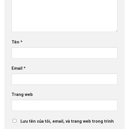
Tên
*
Email
*
Trang web
Lưu tên của tôi, email, và trang web trong trình