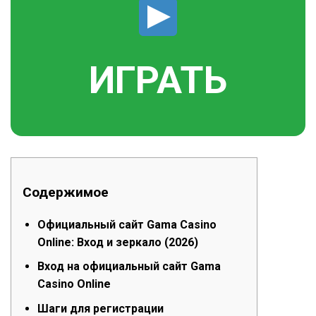
ИГРАТЬ
Содержимое
Официальный сайт Gama Casino
Online: Вход и зеркало (2026)
Вход на официальный сайт Gama
Casino Online
Шаги для регистрации