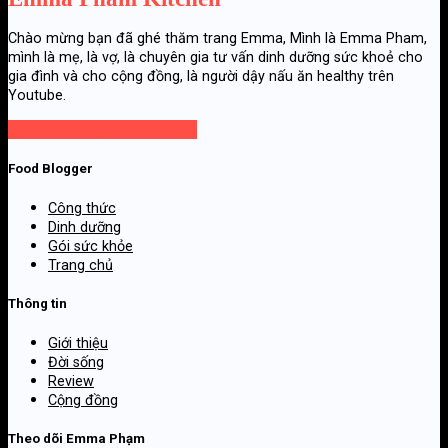
Chào mừng bạn đã ghé thăm trang Emma, Mình là Emma Pham,
mình là mẹ, là vợ, là chuyên gia tư vấn dinh dưỡng sức khoẻ cho
gia đình và cho cộng đồng, là người dậy nấu ăn healthy trên
Youtube.
Gọi cho chúng tôi
Gửi email
Food Blogger
Công thức
Dinh dưỡng
Gói sức khỏe
Trang chủ
Thông tin
Giới thiệu
Đời sống
Review
Cộng đồng
Theo dõi Emma Phạm