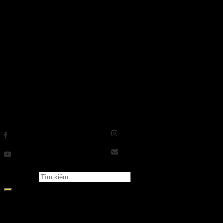
Mạng xã hội
INSTAGRAM
FACEBOOK
EMAIL
YOUTUBE
Tìm kiếm:
Bài viết mới nhất