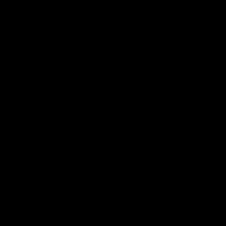
giới thiệu Về tôi