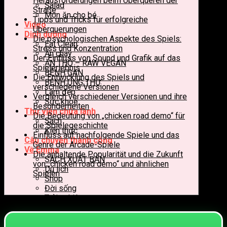
Herausforderungen beim Überqueren der
Salad
Straße
Món ăn cho bé
Tipps und Tricks für erfolgreiche
Video
Überquerungen
Dinh dưỡng
Die psychologischen Aspekte des Spiels:
Eat Clean
Stress und Konzentration
Ăn chay
Der Einfluss von Sound und Grafik auf das
ĂN THÔ – RAW VEGAN
Spielerlebnis
BỆNH GAN
Die Entwicklung des Spiels und
BỆNH UNG THƯ
verschiedene Versionen
Làm đẹp
Vergleich verschiedener Versionen und ihre
Sức khoẻ
Besonderheiten
Thư viện chữa lành
Die Bedeutung von „chicken road demo“ für
Sách
die Spielegeschichte
Kiến thức
Einfluss auf nachfolgende Spiele und das
Câu chuyện thành công
Genre der Arcade-Spiele
Về Emma
Die anhaltende Popularität und die Zukunft
SÁCH XUẤT BẢN
von „chicken road demo“ und ähnlichen
Du lịch
Spielen
Shop
Đời sống
Trải nghiệm
Mẹ và bé
Quà tặng