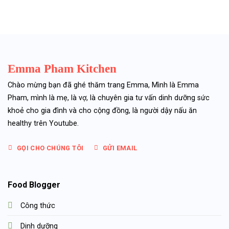
Emma Pham Kitchen
Chào mừng bạn đã ghé thăm trang Emma, Mình là Emma
Pham, mình là mẹ, là vợ, là chuyên gia tư vấn dinh dưỡng sức
khoẻ cho gia đình và cho cộng đồng, là người dậy nấu ăn
healthy trên Youtube.
GỌI CHO CHÚNG TÔI
GỬI EMAIL
Food Blogger
Công thức
Dinh dưỡng