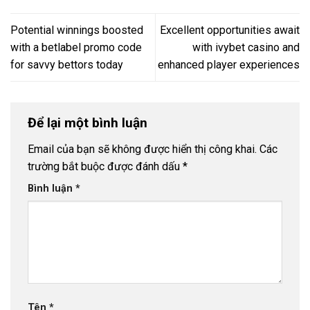
Potential winnings boosted
Excellent opportunities await
with a betlabel promo code
with ivybet casino and
for savvy bettors today
enhanced player experiences
Để lại một bình luận
Email của bạn sẽ không được hiển thị công khai.
Các
trường bắt buộc được đánh dấu
*
Bình luận
*
Tên
*