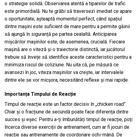
o strategie solidă. Observarea atentă a tiparelor de trafic
este primordială. Nu te grăbi să traversezi imediat ce apare
o oportunitate; așteaptă momentul perfect, când spațiul
dintre mașini este suficient de mare pentru a permite găinii
să ajungă în siguranță pe partea cealaltă. Anticiparea
mișcărilor mașinilor este, de asemenea, crucială. Fiecare
mașină are o viteză și o traiectorie distinctă, iar jucătorul
trebuie să învețe să identifice aceste caracteristici pentru a
minimiza riscul de coliziune. Nu uita că, pe măsură ce
avansezi în joc, viteza mașinilor va crește, iar intervalele
dintre ele se vor micșora, necesitând reflexe și mai rapide.
Importanța Timpului de Reacție
Timpul de reacție este un factor decisiv în „chicken road”.
Chiar și o fracțiune de secundă poate face diferența dintre
succes și eșec. Pentru a-ți îmbunătăți timpul de reacție, poți
încerca diverse exerciții de antrenament, cum ar fi jocuri de
reacție sau antrenamente de coordonare ochi-mână. De