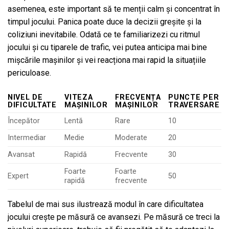
asemenea, este important să te menții calm și concentrat în
timpul jocului. Panica poate duce la decizii greșite și la
coliziuni inevitabile. Odată ce te familiarizezi cu ritmul
jocului și cu tiparele de trafic, vei putea anticipa mai bine
mișcările mașinilor și vei reacționa mai rapid la situațiile
periculoase.
NIVEL DE
VITEZA
FRECVENȚA
PUNCTE PER
DIFICULTATE
MAȘINILOR
MAȘINILOR
TRAVERSARE
Începător
Lentă
Rare
10
Intermediar
Medie
Moderate
20
Avansat
Rapidă
Frecvente
30
Foarte
Foarte
Expert
50
rapidă
frecvente
Tabelul de mai sus ilustrează modul în care dificultatea
jocului crește pe măsură ce avansezi. Pe măsură ce treci la