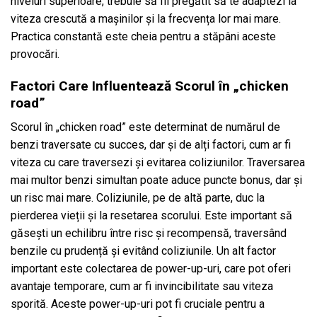
niveluri superioare, trebuie să fii pregătit să te adaptezi la
viteza crescută a mașinilor și la frecvența lor mai mare.
Practica constantă este cheia pentru a stăpâni aceste
provocări.
Factori Care Influentează Scorul în „chicken
road”
Scorul în „chicken road” este determinat de numărul de
benzi traversate cu succes, dar și de alți factori, cum ar fi
viteza cu care traversezi și evitarea coliziunilor. Traversarea
mai multor benzi simultan poate aduce puncte bonus, dar și
un risc mai mare. Coliziunile, pe de altă parte, duc la
pierderea vieții și la resetarea scorului. Este important să
găsești un echilibru între risc și recompensă, traversând
benzile cu prudență și evitând coliziunile. Un alt factor
important este colectarea de power-up-uri, care pot oferi
avantaje temporare, cum ar fi invincibilitate sau viteza
sporită. Aceste power-up-uri pot fi cruciale pentru a