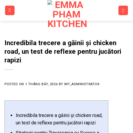
Skip
to
content
Incredibila trecere a găinii și chicken
road, un test de reflexe pentru jucători
rapizi
POSTED ON
1 THÁNG BẢY, 2026
BY
WP_ADMINISTRATOR
Incredibila trecere a găinii și chicken road,
un test de reflexe pentru jucători rapizi
Strategii pentru Traversarea cu Succes a