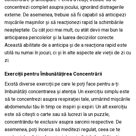
concentrezi complet asupra jocului, ignorând distragerile
externe. De asemenea, trebuie să fii capabil să anticipezi
mișcările mașinilor și să reacționezi rapid la schimbările
neașteptate. Cu cât joci mai mult, cu atât devii mai bun la
anticiparea pericolelor și la luarea deciziilor corecte.
Această abilitate de a anticipa și de a reacționa rapid este
utilă nu numai în jocuri, ci și în alte aspecte ale vieții de zi cu
zi.
Exerciții pentru Îmbunătățirea Concentrării
Există diverse exerciții pe care le poți face pentru a-ți
îmbunătăți concentrarea și atenția. Un exercițiu simplu este
să te concentrezi asupra respirației tale, urmărind mișcările
abdomenului tău în timp ce inspiri și expiri. Un alt exercițiu
este să citești o carte sau să lucrezi la un puzzle,
concentrându-te exclusiv asupra sarcinii respective. De
asemenea, poți încerca să meditezi regulat, ceea ce te