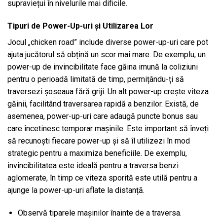
supraviețui în nivelurile mai dificile.
Tipuri de Power-Up-uri și Utilizarea Lor
Jocul „chicken road” include diverse power-up-uri care pot
ajuta jucătorul să obțină un scor mai mare. De exemplu, un
power-up de invincibilitate face găina imună la coliziuni
pentru o perioadă limitată de timp, permițându-ți să
traversezi șoseaua fără griji. Un alt power-up crește viteza
găinii, facilitând traversarea rapidă a benzilor. Există, de
asemenea, power-up-uri care adaugă puncte bonus sau
care încetinesc temporar mașinile. Este important să înveți
să recunoști fiecare power-up și să îl utilizezi în mod
strategic pentru a maximiza beneficiile. De exemplu,
invincibilitatea este ideală pentru a traversa benzi
aglomerate, în timp ce viteza sporită este utilă pentru a
ajunge la power-up-uri aflate la distanță.
Observă tiparele mașinilor înainte de a traversa.