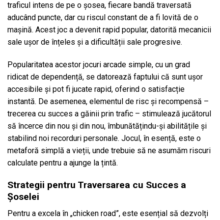
traficul intens de pe o șosea, fiecare bandă traversată
aducând puncte, dar cu riscul constant de a fi lovită de o
mașină. Acest joc a devenit rapid popular, datorită mecanicii
sale ușor de înțeles și a dificultății sale progresive.
Popularitatea acestor jocuri arcade simple, cu un grad
ridicat de dependență, se datorează faptului că sunt ușor
accesibile și pot fi jucate rapid, oferind o satisfacție
instantă. De asemenea, elementul de risc și recompensă –
trecerea cu succes a găinii prin trafic – stimulează jucătorul
să încerce din nou și din nou, îmbunătățindu-și abilitățile și
stabilind noi recorduri personale. Jocul, în esență, este o
metaforă simplă a vieții, unde trebuie să ne asumăm riscuri
calculate pentru a ajunge la țintă.
Strategii pentru Traversarea cu Succes a
Șoselei
Pentru a excela în „chicken road”, este esențial să dezvolți