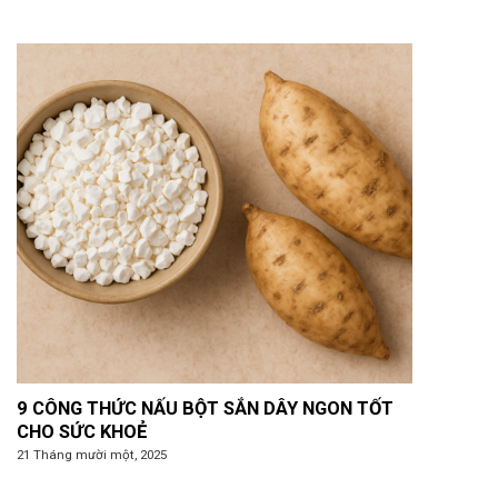
9 CÔNG THỨC NẤU BỘT SẮN DÂY NGON TỐT
CHO SỨC KHOẺ
21 Tháng mười một, 2025