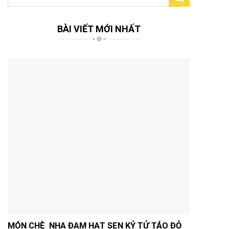
kiếm:
BÀI VIẾT MỚI NHẤT
MÓN CHÈ NHA ĐAM HẠT SEN KỶ TỬ TÁO ĐỎ