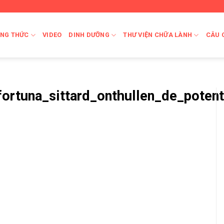
NG THỨC
VIDEO
DINH DƯỠNG
THƯ VIỆN CHỮA LÀNH
CÂU 
ortuna_sittard_onthullen_de_poten