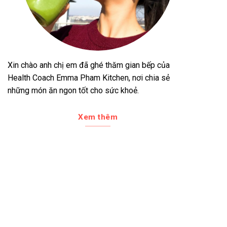
Xin chào anh chị em đã ghé thăm gian bếp của
Health Coach Emma Pham Kitchen, nơi chia sẻ
những món ăn ngon tốt cho sức khoẻ.
Xem thêm