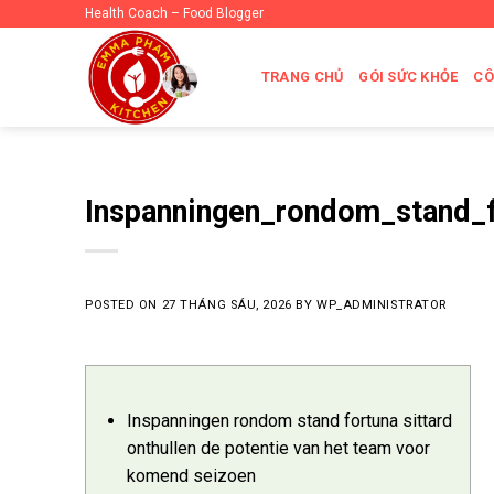
Skip
Health Coach – Food Blogger
to
content
TRANG CHỦ
GÓI SỨC KHỎE
CÔ
Inspanningen_rondom_stand_f
POSTED ON
27 THÁNG SÁU, 2026
BY
WP_ADMINISTRATOR
Inspanningen rondom stand fortuna sittard
onthullen de potentie van het team voor
komend seizoen