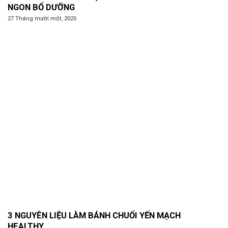
NGON BỔ DƯỠNG
27 Tháng mười một, 2025
3 NGUYÊN LIỆU LÀM BÁNH CHUỐI YẾN MẠCH
HEALTHY