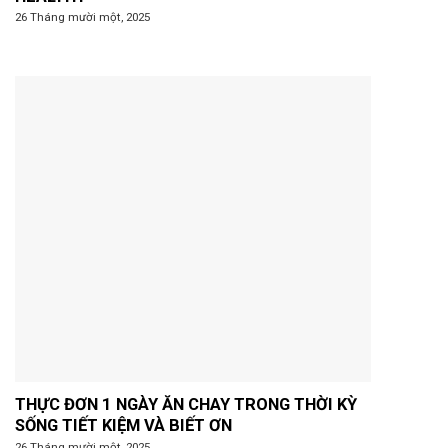
26 Tháng mười một, 2025
THỰC ĐƠN 1 NGÀY ĂN CHAY TRONG THỜI KỲ
SỐNG TIẾT KIỆM VÀ BIẾT ƠN
26 Tháng mười một, 2025