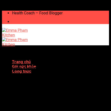
Skip to content
Health Coach – Food Blogger
Trang chủ
Gói sức khỏe
Kasyno Online Vulkan Vegas w Polsce
Công thức
– Dostępne Metody Płatności
Ăn chay
Bữa chính
Bữa phụ
Bữa sáng
Posted on
10 Tháng sáu, 2026
by
wp_administrator
Đồ uống
Làm bánh
Kasyno Online Vulkan Vegas w Polsce
30 phút vào bếp
– Dostępne Metody Płatności
Mì – Soup