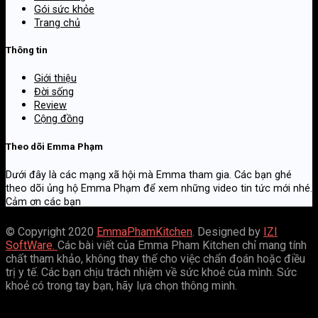
Gói sức khỏe
Trang chủ
Thông tin
Giới thiệu
Đời sống
Review
Cộng đồng
Theo dõi Emma Phạm
Dưới đây là các mạng xã hội mà Emma tham gia. Các bạn ghé
theo dõi ủng hộ Emma Phạm để xem những video tin tức mới nhé.
Cảm ơn các bạn
© Copyright 2020
EmmaPhamKitchen
. Designed by
IZI
SoftWare.
Các bài viết của Emma Pham Kitchen chỉ mang tính
chất tham khảo, không thay thế cho việc chẩn đoán hoặc điều
trị y tế. Các bạn chịu trách nhiệm về sức khoẻ của mình. Sức
khoẻ có trong tay bạn, hãy lựa chọn thông minh.