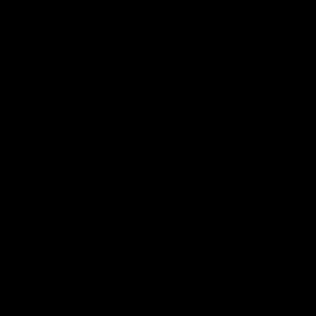
Mạng xã hội