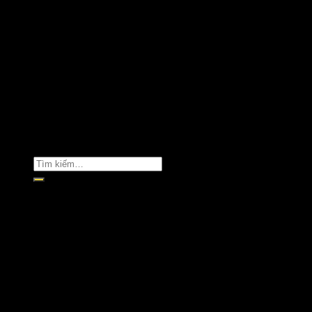
Tìm kiếm:
Trang chủ
Gói sức khỏe
Công thức
Ăn chay
Bữa chính
Bữa phụ
Bữa sáng
Đồ uống
Làm bánh
30 phút vào bếp
Mì – Soup
Salad