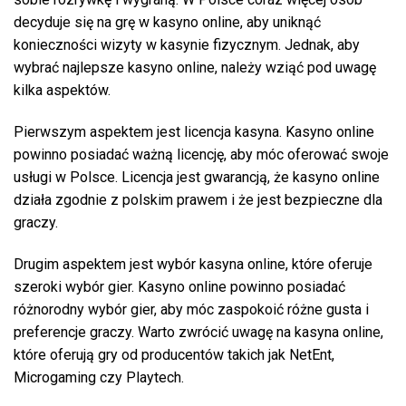
decyduje się na grę w kasyno online, aby uniknąć
konieczności wizyty w kasynie fizycznym. Jednak, aby
wybrać najlepsze kasyno online, należy wziąć pod uwagę
kilka aspektów.
Pierwszym aspektem jest licencja kasyna. Kasyno online
powinno posiadać ważną licencję, aby móc oferować swoje
usługi w Polsce. Licencja jest gwarancją, że kasyno online
działa zgodnie z polskim prawem i że jest bezpieczne dla
graczy.
Drugim aspektem jest wybór kasyna online, które oferuje
szeroki wybór gier. Kasyno online powinno posiadać
różnorodny wybór gier, aby móc zaspokoić różne gusta i
preferencje graczy. Warto zwrócić uwagę na kasyna online,
które oferują gry od producentów takich jak NetEnt,
Microgaming czy Playtech.