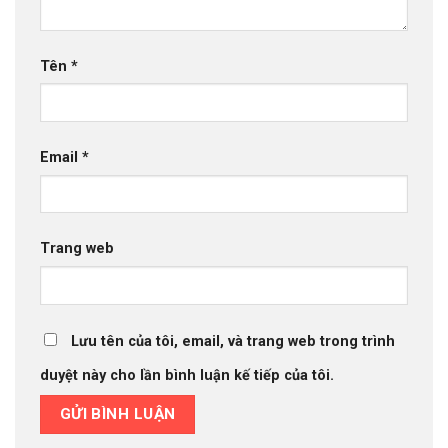
Tên
*
Email
*
Trang web
Lưu tên của tôi, email, và trang web trong trình
duyệt này cho lần bình luận kế tiếp của tôi.