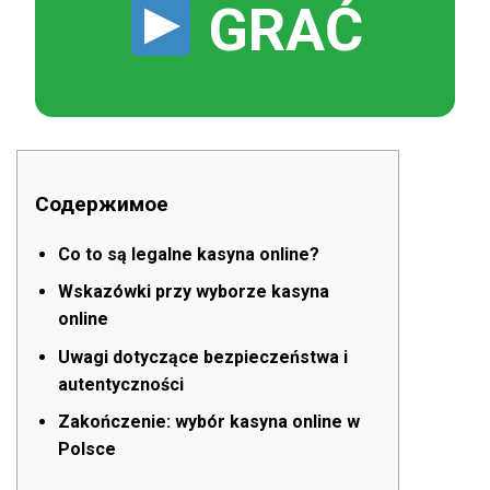
GRAĆ
Содержимое
Co to są legalne kasyna online?
Wskazówki przy wyborze kasyna
online
Uwagi dotyczące bezpieczeństwa i
autentyczności
Zakończenie: wybór kasyna online w
Polsce