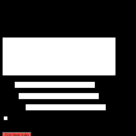
Để lại một bình luận
Email của bạn sẽ không được hiển thị công khai.
Các trường
bắt buộc được đánh dấu
*
Bình luận
*
Tên
*
Email
*
Trang web
Lưu tên của tôi, email, và trang web trong trình duyệt này
cho lần bình luận kế tiếp của tôi.