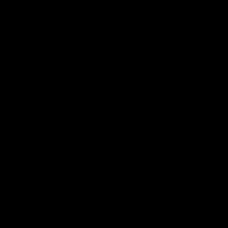
Bài viết mới nhất