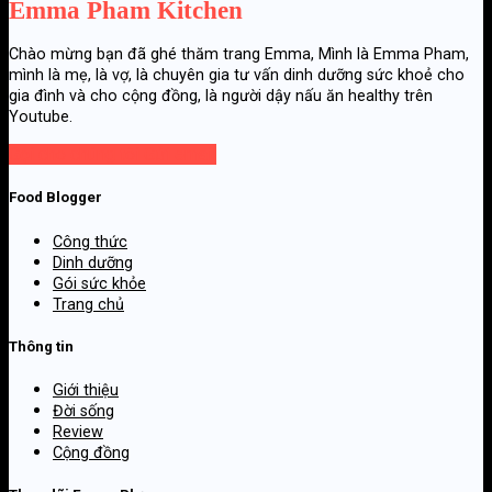
Emma Pham Kitchen
Chào mừng bạn đã ghé thăm trang Emma, Mình là Emma Pham,
mình là mẹ, là vợ, là chuyên gia tư vấn dinh dưỡng sức khoẻ cho
gia đình và cho cộng đồng, là người dậy nấu ăn healthy trên
Youtube.
Gọi cho chúng tôi
Gửi email
Food Blogger
Công thức
Dinh dưỡng
Gói sức khỏe
Trang chủ
Thông tin
Giới thiệu
Đời sống
Review
Cộng đồng