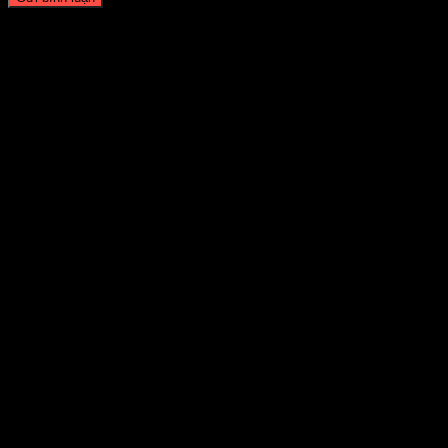
giới thiệu Về tôi