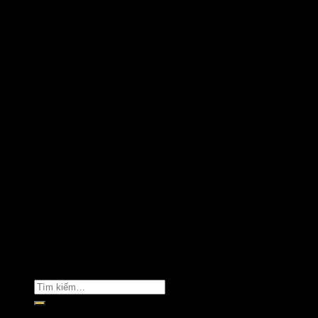
Tìm
kiếm:
Trang chủ