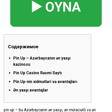
▶️ OYNA
Содержимое
Pin Up – Azərbaycanın ən yaxşı
kazinosu
Pin Up Casino Rəsmi Saytı
Pin Up-nin xidmətləri və avantajları
Ən yaxşı avantajlar
pin up
– bu Azərbaycanın ən yaxşı, ən müraciətli və ən