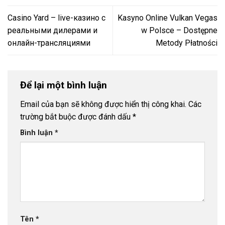
Casino Yard – live-казино с
Kasyno Online Vulkan Vegas
реальными дилерами и
w Polsce – Dostępne
онлайн-трансляциями
Metody Płatności
Để lại một bình luận
Email của bạn sẽ không được hiển thị công khai.
Các
trường bắt buộc được đánh dấu
*
Bình luận
*
Tên
*