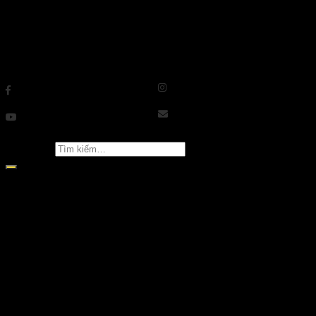
Mạng xã hội
INSTAGRAM
FACEBOOK
EMAIL
YOUTUBE
Tìm kiếm:
Bài viết mới nhất