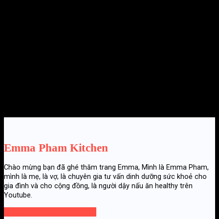
9 CÔNG THỨC NẤU BỘT SẮN DÂY NGON TỐT CHO SỨC KHOẺ
21 Tháng mười một, 2025
Emma Pham Kitchen
Chào mừng bạn đã ghé thăm trang Emma, Mình là Emma Pham,
mình là mẹ, là vợ, là chuyên gia tư vấn dinh dưỡng sức khoẻ cho
gia đình và cho cộng đồng, là người dậy nấu ăn healthy trên
Youtube.
Gọi cho chúng tôi
Gửi email