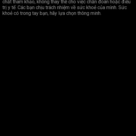
chất tham khảo, không thay thế cho việc chẩn đoán hoặc điều
trị y tế. Các bạn chịu trách nhiệm về sức khoẻ của mình. Sức
khoẻ có trong tay bạn, hãy lựa chọn thông minh.