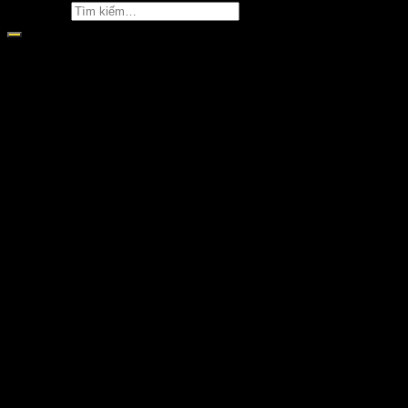
Tìm kiếm:
Bài viết mới nhất