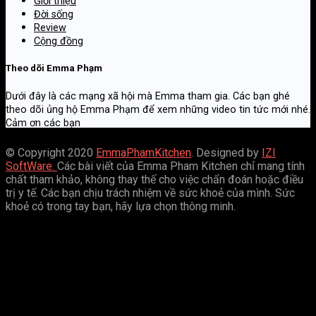
Giới thiệu
Đời sống
Review
Cộng đồng
Theo dõi Emma Phạm
Dưới đây là các mạng xã hội mà Emma tham gia. Các bạn ghé
theo dõi ủng hộ Emma Phạm để xem những video tin tức mới nhé.
Cảm ơn các bạn
© Copyright 2020
EmmaPhamKitchen
. Designed by
IZI
SoftWare.
Các bài viết của Emma Pham Kitchen chỉ mang tính
chất tham khảo, không thay thế cho việc chẩn đoán hoặc điều
trị y tế. Các bạn chịu trách nhiệm về sức khoẻ của mình. Sức
khoẻ có trong tay bạn, hãy lựa chọn thông minh.