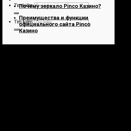
Tìm kiếm:
Почему зеркало Pinco Казино?
Преимущества и функции
Tìm kiếm:
официального сайта Pinco
Казино
Если вы ищете официальный сайт Pinco Казино, то вы на
правом пути. В этом обзоре мы рассмотрим, почему
Pinco Казино является одним из лучших онлайн-казино, и
как вы можете получить доступ к его официальному
сайту.
Pinco Казино – это популярное онлайн-казино, которое
предлагает игрокам широкий спектр игр, включая
слоты, карточные игры и рулетку. Казино имеет
официальный сайт, который доступен для игроков из
многих стран.
Официальный сайт Pinco Казино – это безопасное и
надежное место для игроков, которые хотят играть в
онлайн-казино. Сайт имеет современный дизайн и