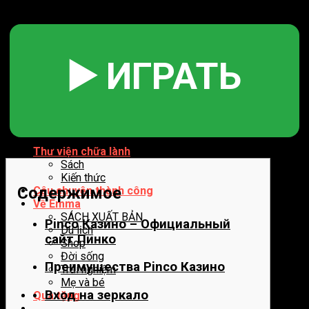
Salad
Món ăn cho bé
Video
Dinh dưỡng
Eat Clean
▶️ ИГРАТЬ
Ăn chay
ĂN THÔ – RAW VEGAN
BỆNH GAN
BỆNH UNG THƯ
Làm đẹp
Sức khoẻ
Thư viện chữa lành
Sách
Kiến thức
Содержимое
Câu chuyện thành công
Về Emma
SÁCH XUẤT BẢN
Pinco Казино – Официальный
Du lịch
сайт Пинко
Shop
Đời sống
Преимущества Pinco Казино
Trải nghiệm
Mẹ và bé
Вход на зеркало
Quà tặng