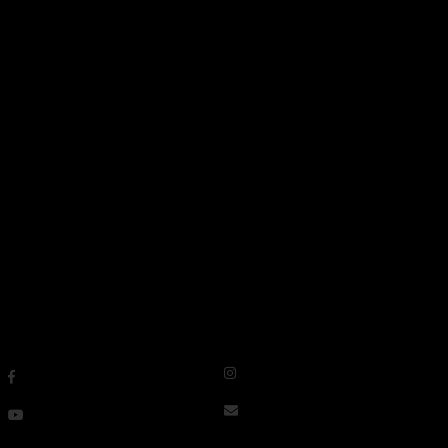
Mạng xã hội
INSTAGRAM
FACEBOOK
EMAIL
YOUTUBE