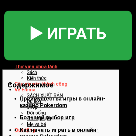
Salad
Món ăn cho bé
Video
Dinh dưỡng
Eat Clean
▶️ ИГРАТЬ
Ăn chay
ĂN THÔ – RAW VEGAN
BỆNH GAN
BỆNH UNG THƯ
Làm đẹp
Sức khoẻ
Thư viện chữa lành
Sách
Kiến thức
Содержимое
Câu chuyện thành công
Về Emma
SÁCH XUẤT BẢN
Преимущества игры в онлайн-
Du lịch
казино Pokerdom
Shop
Đời sống
Большой выбор игр
Trải nghiệm
Mẹ và bé
Как начать играть в онлайн-
Quà tặng