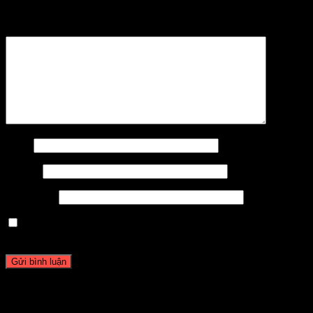
bắt buộc được đánh dấu
*
Bình luận
*
Tên
*
Email
*
Trang web
Lưu tên của tôi, email, và trang web trong trình duyệt này
cho lần bình luận kế tiếp của tôi.
giới thiệu Về tôi