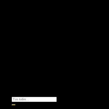
Tìm kiếm:
Trang chủ