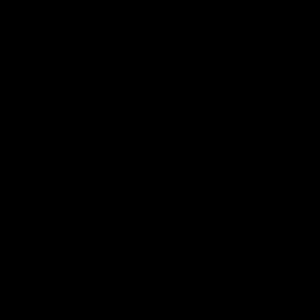
Trải nghiệm
Mẹ và bé
Quà tặng