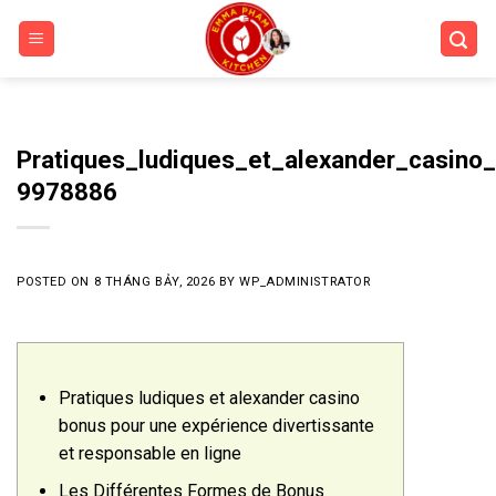
Skip
to
content
Pratiques_ludiques_et_alexander_casino
9978886
POSTED ON
8 THÁNG BẢY, 2026
BY
WP_ADMINISTRATOR
Pratiques ludiques et alexander casino
bonus pour une expérience divertissante
et responsable en ligne
Les Différentes Formes de Bonus