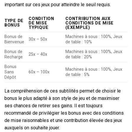
important sur ces jeux pour atteindre le seuil requis.
CONDITION
CONTRIBUTION AUX
TYPE DE
DE MISE
CONDITIONS DE MISE
BONUS
TYPIQUE
(EXEMPLE)
Bonus de
Machines à sous : 100%, Jeux
30x – 50x
Bienvenue
de table : 10%
Bonus de
Machines à sous : 100%, Jeux
25x – 40x
Recharge
de table : 20%
Bonus
Machines à sous : 100%, Jeux
Sans
60x – 100x
de table : 5%
Dépôt
La compréhension de ces subtilités permet de choisir le
bonus le plus adapté à son style de jeu et de maximiser
ses chances de retirer ses gains. Il est toujours
recommandé de privilégier les bonus avec des conditions
de mise raisonnables et une contribution élevée des jeux
auxquels on souhaite jouer.