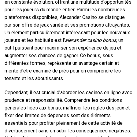
en constante évolution, offrant une multitude d'opportunités
pour les joueurs du monde entier. Parmi les nombreuses
plateformes disponibles, Alexander Casino se distingue
par son offre de jeux variée et ses promotions attrayantes.
Un élément particulièrement intéressant pour les nouveaux
joueurs et les habitués est l'
alexander casino bonus
, un
outil puissant pour maximiser son expérience de jeu et
augmenter ses chances de gagner. Ce bonus, sous
différentes formes, représente un avantage certain et
mérite d'être examiné de près pour en comprendre les
tenants et les aboutissants.
Cependant, il est crucial d'aborder les casinos en ligne avec
prudence et responsabilité. Comprendre les conditions
générales liées aux bonus, maîtriser les règles des jeux et
fixer des limites de dépenses sont des éléments
essentiels pour profiter pleinement de cette activité de
divertissement sans en subir les conséquences négatives.