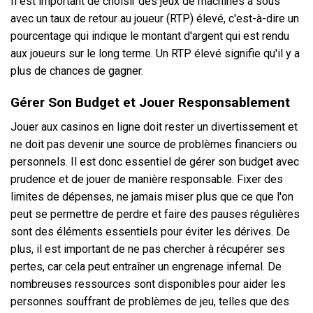
Il est important de choisir des jeux de machines à sous
avec un taux de retour au joueur (RTP) élevé, c'est-à-dire un
pourcentage qui indique le montant d'argent qui est rendu
aux joueurs sur le long terme. Un RTP élevé signifie qu'il y a
plus de chances de gagner.
Gérer Son Budget et Jouer Responsablement
Jouer aux casinos en ligne doit rester un divertissement et
ne doit pas devenir une source de problèmes financiers ou
personnels. Il est donc essentiel de gérer son budget avec
prudence et de jouer de manière responsable. Fixer des
limites de dépenses, ne jamais miser plus que ce que l'on
peut se permettre de perdre et faire des pauses régulières
sont des éléments essentiels pour éviter les dérives. De
plus, il est important de ne pas chercher à récupérer ses
pertes, car cela peut entraîner un engrenage infernal. De
nombreuses ressources sont disponibles pour aider les
personnes souffrant de problèmes de jeu, telles que des