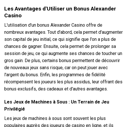
Les Avantages d'Utiliser un Bonus Alexander
Casino
L'utilisation d'un bonus Alexander Casino offre de
nombreux avantages. Tout d'abord, cela permet d'augmenter
son capital de jeu initial, ce qui signifie que l'on a plus de
chances de gagner. Ensuite, cela permet de prolonger sa
session de jeu, ce qui augmente ses chances de toucher un
gros gain. De plus, certains bonus permettent de découvrir
de nouveaux jeux sans risque, car on peut jouer avec
l'argent du bonus. Enfin, les programmes de fidélité
récompensent les joueurs les plus assidus, leur offrant des
bonus exclusifs, des cadeaux et d'autres avantages.
Les Jeux de Machines à Sous : Un Terrain de Jeu
Privilégié
Les jeux de machines à sous sont souvent les plus
populaires auprès des joueurs de casino en ligne, et ils