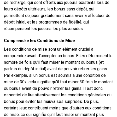
de recharge, qui sont offerts aux joueurs existants lors de
leurs dépôts ultérieurs, les bonus sans dépôt, qui
permettent de jouer gratuitement sans avoir à effectuer de
dépôt initial, et les programmes de fidélité, qui
récompensent les joueurs les plus assidus.
Comprendre les Conditions de Mise
Les conditions de mise sont un élément crucial à
comprendre avant d'accepter un bonus. Elles déterminent le
nombre de fois qu'il faut miser le montant du bonus (et
parfois du dépôt initial) avant de pouvoir retirer les gains.
Par exemple, si un bonus est soumis à une condition de
mise de 30x, cela signifie qu'il faut miser 30 fois le montant
du bonus avant de pouvoir retirer les gains. Il est donc
essentiel de lire attentivement les conditions générales du
bonus pour éviter les mauvaises surprises. De plus,
certains jeux contribuent moins que d'autres aux conditions
de mise, ce qui signifie qu'il faut miser un montant plus