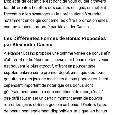
L'objectif de cet article est donc de vous guider à travers
les différentes facettes des casinos en ligne, en mettant
l'accent sur les avantages et les précautions à prendre,
notamment en ce qui concerne les offres promotionnelles
comme le bonus proposé par Alexander Casino.
Les Différentes Formes de Bonus Proposées
par Alexander Casino
Alexander Casino propose une gamme variée de bonus afin
d'attirer et de fidéliser ses joueurs. Le bonus de bienvenue
est souvent le plus attractif, offrant un pourcentage
supplémentaire sur le premier dépôt, ainsi que des tours
gratuits sur des jeux de machines à sous populaires. Il est
cependant important de noter que ces bonus sont
généralement soumis à des conditions de mise, c'est-à-
dire qu'il faut miser un certain montant avant de pouvoir
retirer les gains obtenus grâce à ce bonus. D'autres types
de bonus sont également disponibles, tels que les bonus