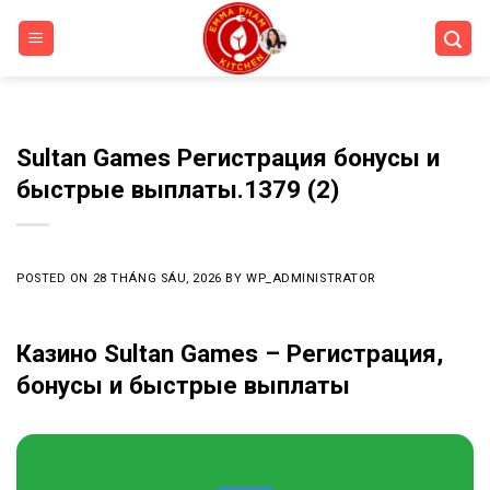
Skip
to
content
Sultan Games Регистрация бонусы и
быстрые выплаты.1379 (2)
POSTED ON
28 THÁNG SÁU, 2026
BY
WP_ADMINISTRATOR
Казино Sultan Games – Регистрация,
бонусы и быстрые выплаты