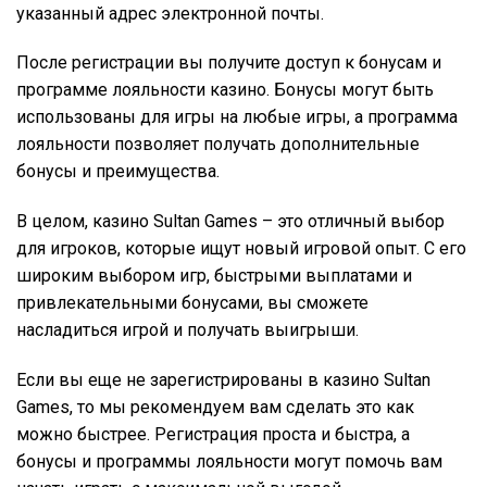
указанный адрес электронной почты.
После регистрации вы получите доступ к бонусам и
программе лояльности казино. Бонусы могут быть
использованы для игры на любые игры, а программа
лояльности позволяет получать дополнительные
бонусы и преимущества.
В целом, казино Sultan Games – это отличный выбор
для игроков, которые ищут новый игровой опыт. С его
широким выбором игр, быстрыми выплатами и
привлекательными бонусами, вы сможете
насладиться игрой и получать выигрыши.
Если вы еще не зарегистрированы в казино Sultan
Games, то мы рекомендуем вам сделать это как
можно быстрее. Регистрация проста и быстра, а
бонусы и программы лояльности могут помочь вам