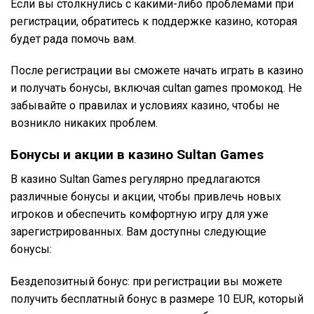
Если вы столкнулись с какими-либо проблемами при
регистрации, обратитесь к поддержке казино, которая
будет рада помочь вам.
После регистрации вы сможете начать играть в казино
и получать бонусы, включая сultan games промокод. Не
забывайте о правилах и условиях казино, чтобы не
возникло никаких проблем.
Бонусы и акции в казино Sultan Games
В казино Sultan Games регулярно предлагаются
различные бонусы и акции, чтобы привлечь новых
игроков и обеспечить комфортную игру для уже
зарегистрированных. Вам доступны следующие
бонусы:
Бездепозитный бонус: при регистрации вы можете
получить бесплатный бонус в размере 10 EUR, который