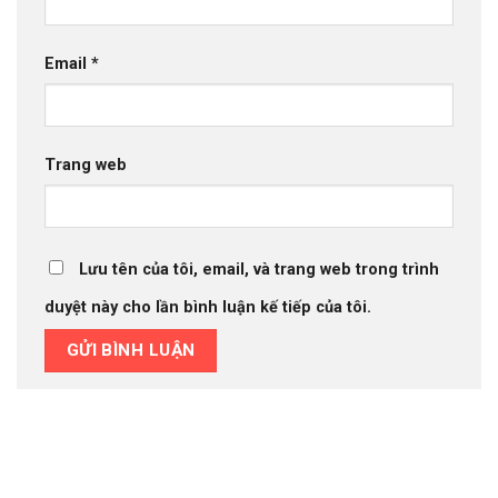
Email
*
Trang web
Lưu tên của tôi, email, và trang web trong trình
duyệt này cho lần bình luận kế tiếp của tôi.