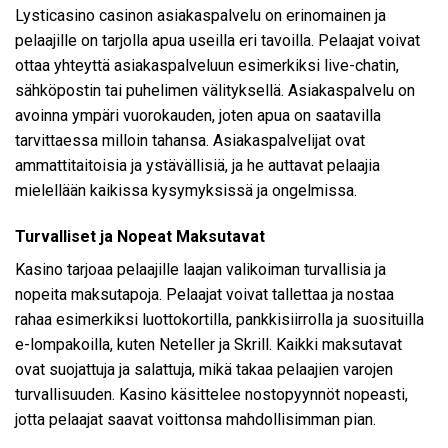
Lysticasino casinon asiakaspalvelu on erinomainen ja
pelaajille on tarjolla apua useilla eri tavoilla. Pelaajat voivat
ottaa yhteyttä asiakaspalveluun esimerkiksi live-chatin,
sähköpostin tai puhelimen välityksellä. Asiakaspalvelu on
avoinna ympäri vuorokauden, joten apua on saatavilla
tarvittaessa milloin tahansa. Asiakaspalvelijat ovat
ammattitaitoisia ja ystävällisiä, ja he auttavat pelaajia
mielellään kaikissa kysymyksissä ja ongelmissa.
Turvalliset ja Nopeat Maksutavat
Kasino tarjoaa pelaajille laajan valikoiman turvallisia ja
nopeita maksutapoja. Pelaajat voivat tallettaa ja nostaa
rahaa esimerkiksi luottokortilla, pankkisiirrolla ja suosituilla
e-lompakoilla, kuten Neteller ja Skrill. Kaikki maksutavat
ovat suojattuja ja salattuja, mikä takaa pelaajien varojen
turvallisuuden. Kasino käsittelee nostopyynnöt nopeasti,
jotta pelaajat saavat voittonsa mahdollisimman pian.