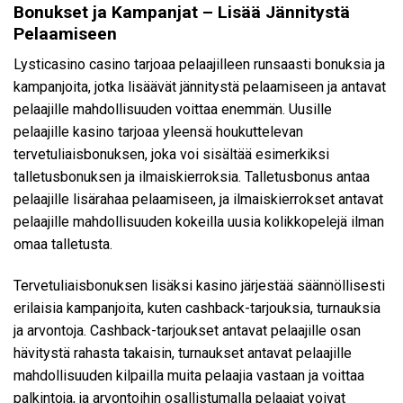
Bonukset ja Kampanjat – Lisää Jännitystä
Pelaamiseen
Lysticasino casino tarjoaa pelaajilleen runsaasti bonuksia ja
kampanjoita, jotka lisäävät jännitystä pelaamiseen ja antavat
pelaajille mahdollisuuden voittaa enemmän. Uusille
pelaajille kasino tarjoaa yleensä houkuttelevan
tervetuliaisbonuksen, joka voi sisältää esimerkiksi
talletusbonuksen ja ilmaiskierroksia. Talletusbonus antaa
pelaajille lisärahaa pelaamiseen, ja ilmaiskierrokset antavat
pelaajille mahdollisuuden kokeilla uusia kolikkopelejä ilman
omaa talletusta.
Tervetuliaisbonuksen lisäksi kasino järjestää säännöllisesti
erilaisia kampanjoita, kuten cashback-tarjouksia, turnauksia
ja arvontoja. Cashback-tarjoukset antavat pelaajille osan
hävitystä rahasta takaisin, turnaukset antavat pelaajille
mahdollisuuden kilpailla muita pelaajia vastaan ja voittaa
palkintoja, ja arvontoihin osallistumalla pelaajat voivat