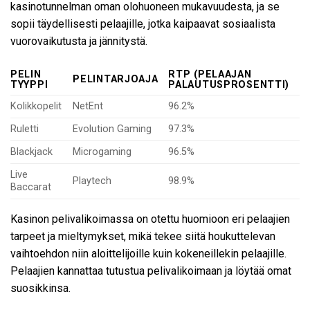
kasinotunnelman oman olohuoneen mukavuudesta, ja se
sopii täydellisesti pelaajille, jotka kaipaavat sosiaalista
vuorovaikutusta ja jännitystä.
PELIN
RTP (PELAAJAN
PELINTARJOAJA
TYYPPI
PALAUTUSPROSENTTI)
Kolikkopelit
NetEnt
96.2%
Ruletti
Evolution Gaming
97.3%
Blackjack
Microgaming
96.5%
Live
Playtech
98.9%
Baccarat
Kasinon pelivalikoimassa on otettu huomioon eri pelaajien
tarpeet ja mieltymykset, mikä tekee siitä houkuttelevan
vaihtoehdon niin aloittelijoille kuin kokeneillekin pelaajille.
Pelaajien kannattaa tutustua pelivalikoimaan ja löytää omat
suosikkinsa.