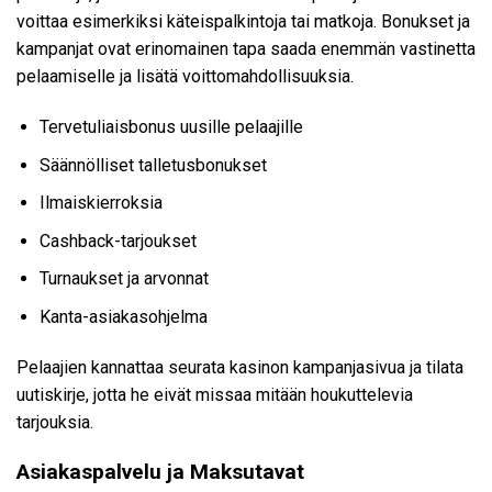
voittaa esimerkiksi käteispalkintoja tai matkoja. Bonukset ja
kampanjat ovat erinomainen tapa saada enemmän vastinetta
pelaamiselle ja lisätä voittomahdollisuuksia.
Tervetuliaisbonus uusille pelaajille
Säännölliset talletusbonukset
Ilmaiskierroksia
Cashback-tarjoukset
Turnaukset ja arvonnat
Kanta-asiakasohjelma
Pelaajien kannattaa seurata kasinon kampanjasivua ja tilata
uutiskirje, jotta he eivät missaa mitään houkuttelevia
tarjouksia.
Asiakaspalvelu ja Maksutavat