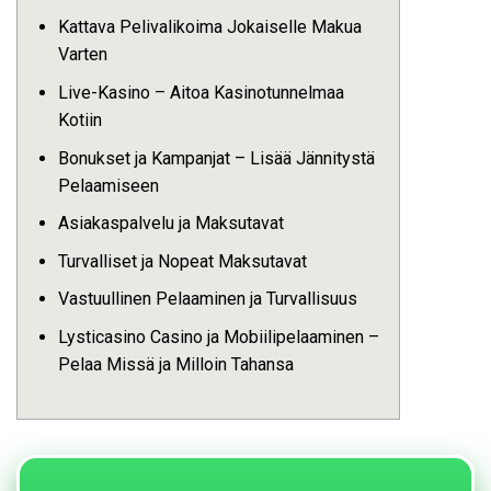
Kattava Pelivalikoima Jokaiselle Makua
Varten
Live-Kasino – Aitoa Kasinotunnelmaa
Kotiin
Bonukset ja Kampanjat – Lisää Jännitystä
Pelaamiseen
Asiakaspalvelu ja Maksutavat
Turvalliset ja Nopeat Maksutavat
Vastuullinen Pelaaminen ja Turvallisuus
Lysticasino Casino ja Mobiilipelaaminen –
Pelaa Missä ja Milloin Tahansa