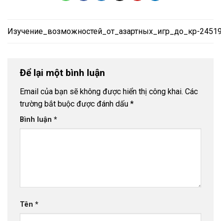
Изучение_возможностей_от_азартных_игр_до_кр-2451
Để lại một bình luận
Email của bạn sẽ không được hiển thị công khai.
Các
trường bắt buộc được đánh dấu
*
Bình luận
*
Tên
*