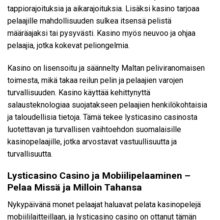
tappiorajoituksia ja aikarajoituksia. Lisäksi kasino tarjoaa
pelaajille mahdollisuuden sulkea itsensä pelistä
määräajaksi tai pysyvästi. Kasino myös neuvoo ja ohjaa
pelaajia, jotka kokevat peliongelmia.
Kasino on lisensoitu ja säännelty Maltan peliviranomaisen
toimesta, mikä takaa reilun pelin ja pelaajien varojen
turvallisuuden. Kasino käyttää kehittynyttä
salausteknologiaa suojatakseen pelaajien henkilökohtaisia
ja taloudellisia tietoja. Tämä tekee lysticasino casinosta
luotettavan ja turvallisen vaihtoehdon suomalaisille
kasinopelaajille, jotka arvostavat vastuullisuutta ja
turvallisuutta.
Lysticasino Casino ja Mobiilipelaaminen –
Pelaa Missä ja Milloin Tahansa
Nykypäivänä monet pelaajat haluavat pelata kasinopelejä
mobiililaitteillaan, ja lysticasino casino on ottanut tämän