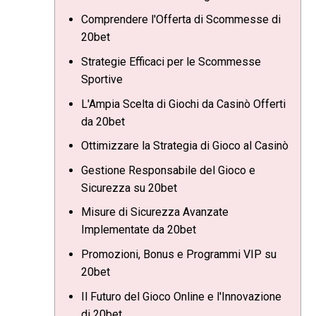
Comprendere l'Offerta di Scommesse di
20bet
Strategie Efficaci per le Scommesse
Sportive
L'Ampia Scelta di Giochi da Casinò Offerti
da 20bet
Ottimizzare la Strategia di Gioco al Casinò
Gestione Responsabile del Gioco e
Sicurezza su 20bet
Misure di Sicurezza Avanzate
Implementate da 20bet
Promozioni, Bonus e Programmi VIP su
20bet
Il Futuro del Gioco Online e l'Innovazione
di 20bet