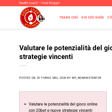
Skip
Health Coach – Food Blogger
to
content
TRANG CHỦ
GÓI SỨC KHỎE
CÔ
Valutare le potenzialità del g
strategie vincenti
POSTED ON
25 THÁNG SÁU, 2026
BY
WP_ADMINISTRATOR
Valutare le potenzialità del gioco online
con 20bet e nuove strategie vincenti