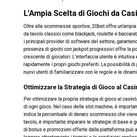
L'Ampia Scelta di Giochi da Cas
Oltre alle scommesse sportive, 20bet offre un'ampia s
da tavolo classici come blackjack, roulette e baccarat
i principali provider di software del settore, garantend
presenza di giochi con jackpot progressivi offre la po
crescente di giocatori. L'interfaccia utente è intuitiva
rapidamente i propri giochi preferiti. La possibilità d
nuovi utenti di familiarizzare con le regole e le dina
Ottimizzare la Strategia di Gioco al Casi
Per ottimizzare la propria strategia di gioco al casi
di ogni gioco. Nel caso delle slot machine, è importan
indica la percentuale di denaro scommesso che viene r
tavolo, è importante imparare le strategie di base e ge
di bonus e promozioni offerte dalla piattaforma può a