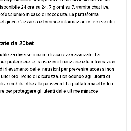
disponibile 24 ore su 24, 7 giorni su 7, tramite chat live,
ofessionale in caso di necessità. La piattaforma
 gioco d'azzardo e fornisce informazioni e risorse utili
ate da 20bet
 utilizza diverse misure di sicurezza avanzate. La
per proteggere le transazioni finanziarie e le informazioni
 di rilevamento delle intrusioni per prevenire accessi non
ulteriore livello di sicurezza, richiedendo agli utenti di
sitivo mobile oltre alla password. La piattaforma effettua
re per proteggere gli utenti dalle ultime minacce