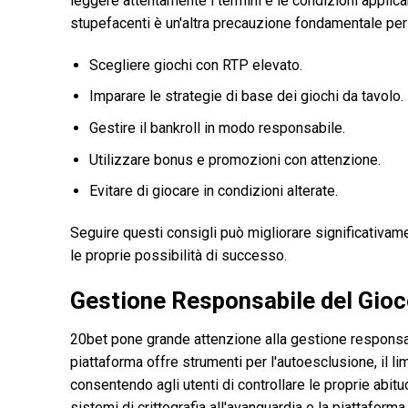
leggere attentamente i termini e le condizioni applicab
stupefacenti è un'altra precauzione fondamentale per 
Scegliere giochi con RTP elevato.
Imparare le strategie di base dei giochi da tavolo.
Gestire il bankroll in modo responsabile.
Utilizzare bonus e promozioni con attenzione.
Evitare di giocare in condizioni alterate.
Seguire questi consigli può migliorare significativam
le proprie possibilità di successo.
Gestione Responsabile del Gioc
20bet pone grande attenzione alla gestione responsabi
piattaforma offre strumenti per l'autoesclusione, il li
consentendo agli utenti di controllare le proprie abitud
sistemi di crittografia all'avanguardia e la piattaform