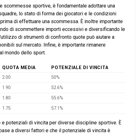
lle scommesse sportive, è fondamentale adottare una
 squadre, lo stato di forma dei giocatori e le condizioni
e prima di effettuare una scommessa. È inoltre importante
tando di scommettere importi eccessivi e diversificando le
tilizzo di strumenti di confronto quote può aiutare a
onibili sul mercato. Infine, è importante rimanere
 al mondo dello sport.
QUOTA MEDIA
POTENZIALE DI VINCITA
2.00
50%
1.90
52.6%
1.80
55.6%
1.75
57.1%
e potenziali di vincita per diverse discipline sportive. È
se a diversi fattori e che il potenziale di vincita è