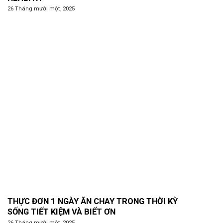
26 Tháng mười một, 2025
THỰC ĐƠN 1 NGÀY ĂN CHAY TRONG THỜI KỲ
SỐNG TIẾT KIỆM VÀ BIẾT ƠN
26 Tháng mười một, 2025