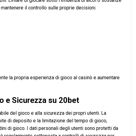
ili. Evitare di giocare sotto l'influenza di alcol o sostanze
mantenere il controllo sulle proprie decisioni.
ente la propria esperienza di gioco al casinò e aumentare
o e Sicurezza su 20bet
le del gioco e alla sicurezza dei propri utenti. La
mite di deposito e la limitazione del tempo di gioco,
ini di gioco. I dati personali degli utenti sono protetti da
a è regolarmente sottoposta a controlli di sicurezza per