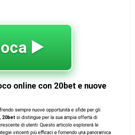
ioca ▶️
ioco online con 20bet e nuove
ffrendo sempre nuove opportunità e sfide per gli
,
20bet
si distingue per la sua ampia offerta di
escente di utenti. Questo articolo esplorerà le
ategie vincenti più efficaci e fornendo una panoramica