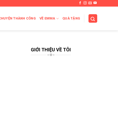
CHUYỆN THÀNH CÔNG
VỀ EMMA
QUÀ TẶNG
GIỚI THIỆU VỀ TÔI