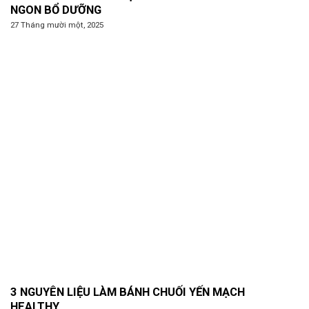
NGON BỔ DƯỠNG
27 Tháng mười một, 2025
3 NGUYÊN LIỆU LÀM BÁNH CHUỐI YẾN MẠCH
HEALTHY