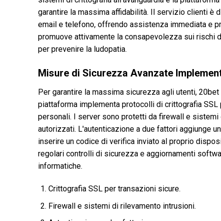
garantire la massima affidabilità. Il servizio clienti è 
email e telefono, offrendo assistenza immediata e pr
promuove attivamente la consapevolezza sui rischi del
per prevenire la ludopatia.
Misure di Sicurezza Avanzate Implement
Per garantire la massima sicurezza agli utenti, 20bet
piattaforma implementa protocolli di crittografia SSL 
personali. I server sono protetti da firewall e sistemi
autorizzati. L'autenticazione a due fattori aggiunge un 
inserire un codice di verifica inviato al proprio dispo
regolari controlli di sicurezza e aggiornamenti softwa
informatiche.
Crittografia SSL per transazioni sicure.
Firewall e sistemi di rilevamento intrusioni.