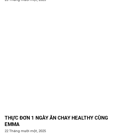
THỰC ĐƠN 1 NGÀY ĂN CHAY HEALTHY CÙNG
EMMA
22 Tháng mười một, 2025