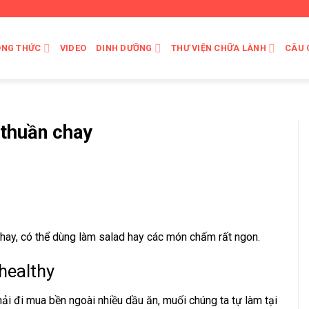
ÔNG THỨC
VIDEO
DINH DƯỠNG
THƯ VIỆN CHỮA LÀNH
CÂU 
 thuần chay
chay, có thể dùng làm salad hay các món chấm rất ngon.
healthy
ải đi mua bền ngoài nhiều dầu ăn, muối chúng ta tự làm tại