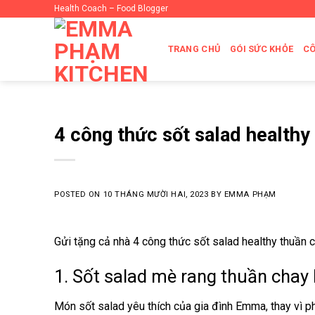
Skip
Health Coach – Food Blogger
to
content
TRANG CHỦ
GÓI SỨC KHỎE
C
4 công thức sốt salad healthy
POSTED ON
10 THÁNG MƯỜI HAI, 2023
BY
EMMA PHẠM
Gửi tặng cả nhà 4 công thức sốt salad healthy thuần 
1. Sốt salad mè rang thuần chay 
Món sốt salad yêu thích của gia đình Emma, thay vì ph