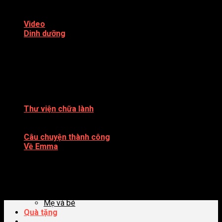
Salad
Món ăn cho bé
Video
Dinh dưỡng
Eat Clean
Ăn chay
ĂN THÔ – RAW VEGAN
BỆNH GAN
BỆNH UNG THƯ
Làm đẹp
Sức khoẻ
Thư viện chữa lành
Sách
Kiến thức
Câu chuyện thành công
Về Emma
SÁCH XUẤT BẢN
Du lịch
Shop
Đời sống
Cơm canh khoai tây kim chi nấu nấm thơm ngon.
Trải nghiệm
Mẹ và bé
Quà tặng