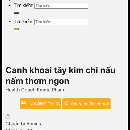
Tìm kiếm:
Tìm kiếm:
Canh khoai tây kim chi nấu
nấm thơm ngon
Health Coach Emma Pham
IN CÔNG THỨC
Share on Facebook
minutes
Chuẩn bị
5
mins