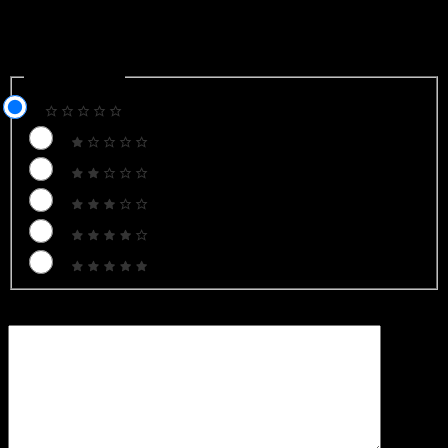
Email của bạn sẽ không được hiển thị công khai.
Các trường
bắt buộc được đánh dấu
*
Recipe Rating
Recipe Rating
Bình luận
*