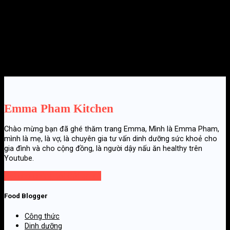
9 CÔNG THỨC NẤU BỘT SẮN DÂY NGON TỐT CHO SỨC KHOẺ
21 Tháng mười một, 2025
Emma Pham Kitchen
Chào mừng bạn đã ghé thăm trang Emma, Mình là Emma Pham,
mình là mẹ, là vợ, là chuyên gia tư vấn dinh dưỡng sức khoẻ cho
gia đình và cho cộng đồng, là người dậy nấu ăn healthy trên
Youtube.
Gọi cho chúng tôi
Gửi email
Food Blogger
Công thức
Dinh dưỡng