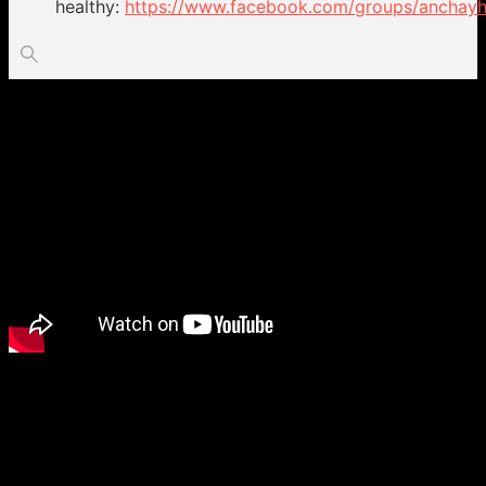
healthy:
https://www.facebook.com/groups/anchayh
Video cách làm tham khảo:
Lợi ích sức khỏe của cà rốt
4 công thức sốt salad healthy thuần chay
Để lại một bình luận