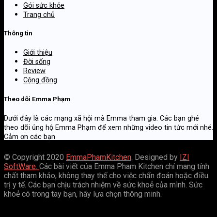
Gói sức khỏe
Trang chủ
Thông tin
Giới thiệu
Đời sống
Review
Cộng đồng
Theo dõi Emma Phạm
Dưới đây là các mạng xã hội mà Emma tham gia. Các bạn ghé
theo dõi ủng hộ Emma Phạm để xem những video tin tức mới nhé.
Cảm ơn các bạn
© Copyright 2020
EmmaPhamKitchen
. Designed by
IZI
SoftWare.
Các bài viết của Emma Pham Kitchen chỉ mang tính
chất tham khảo, không thay thế cho việc chẩn đoán hoặc điều
trị y tế. Các bạn chịu trách nhiệm về sức khoẻ của mình. Sức
khoẻ có trong tay bạn, hãy lựa chọn thông minh.