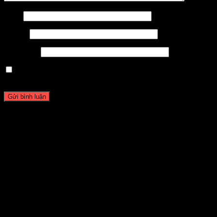
Tên
*
Email
*
Trang web
Lưu tên của tôi, email, và trang web trong trình duyệt này
cho lần bình luận kế tiếp của tôi.
giới thiệu Về tôi