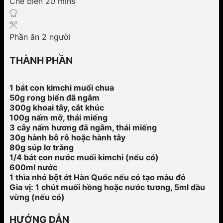
minutes
Chế biến
20
mins
Phần ăn
2
người
THÀNH PHẦN
1 bát con kimchi muối chua
50g rong biển đã ngâm
300g khoai tây, cắt khúc
100g nấm mỡ, thái miếng
3 cây nấm hương đã ngâm, thái miếng
30g hành bô rô hoặc hành tây
80g súp lơ trắng
1/4 bát con nước muối kimchi (nếu có)
600ml nước
1 thìa nhỏ bột ớt Hàn Quốc nếu có tạo màu đỏ
Gia vị: 1 chút muối hồng hoặc nước tương, 5ml dầu
vừng (nếu có)
HƯỚNG DẪN