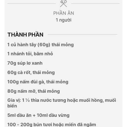
PHẦN ĂN
1
người
THÀNH PHẦN
1 củ hành tây (60g) thái mỏng
1 nhánh tỏi, băm nhỏ
70g súp lơ xanh
60g cà rốt, thái mỏng
100g nấm đùi gà, thái mỏng
80g nấm mỡ, thái mỏng
Gia vị: 1 ½ thìa nước tương hoặc muối hồng, muối
biển
5ml dầu ăn + 10ml dầu vừng
100 - 200g bún tươi hoặc miến đã ngâm