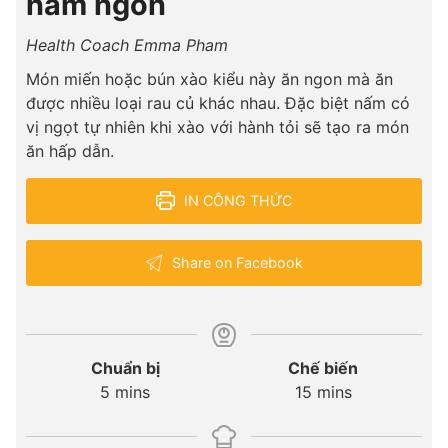
nấm ngon
Health Coach Emma Pham
Món miến hoặc bún xào kiểu này ăn ngon mà ăn
được nhiều loại rau củ khác nhau. Đặc biệt nấm có
vị ngọt tự nhiên khi xào với hành tỏi sẽ tạo ra món
ăn hấp dẫn.
IN CÔNG THỨC
Share on Facebook
Chuẩn bị
Chế biến
minutes
minutes
5
mins
15
mins