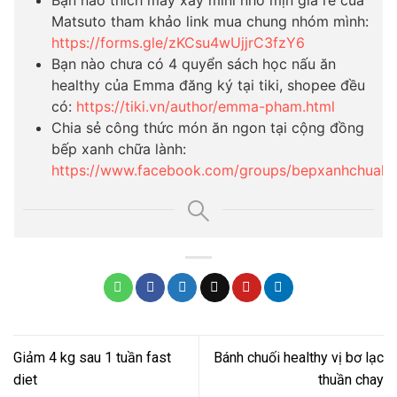
Bạn nào thích máy xay mini nhỏ mịn giá rẻ của
Matsuto tham khảo link mua chung nhóm mình:
https://forms.gle/zKCsu4wUjjrC3fzY6
Bạn nào chưa có 4 quyển sách học nấu ăn
healthy của Emma đăng ký tại tiki, shopee đều
có:
https://tiki.vn/author/emma-pham.html
Chia sẻ công thức món ăn ngon tại cộng đồng
bếp xanh chữa lành:
https://www.facebook.com/groups/bepxanhchuala
Giảm 4 kg sau 1 tuần fast
Bánh chuối healthy vị bơ lạc
diet
thuần chay