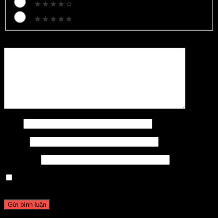
Bình luận
*
Tên
*
Email
*
Trang web
Lưu tên của tôi, email, và trang web trong trình duyệt này
cho lần bình luận kế tiếp của tôi.