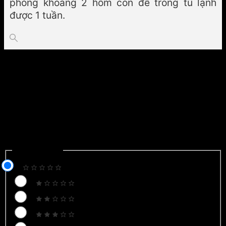
phòng khoảng 2 hôm còn để trong tủ lạnh
được 1 tuần.
CÁCH LÀM BÁNH KHOAI LANG SỮA DỪA BƠ LẠC
CÁCH NẤU CHÁO YẾN MẠCH NGON TỐT CHO SỨC KHOẺ
Để lại một bình luận
Email của bạn sẽ không được hiển thị công khai.
Các trường
bắt buộc được đánh dấu
*
Recipe Rating
Recipe Rating