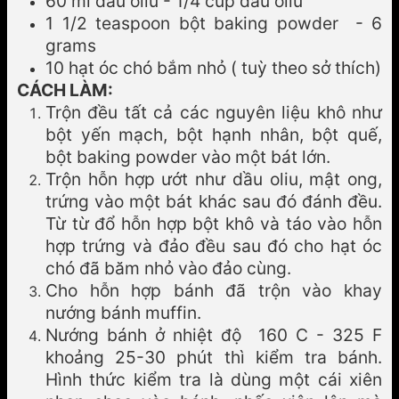
60 ml dầu oliu - 1/4 cup dầu oliu
1 1/2 teaspoon bột baking powder - 6
grams
10 hạt óc chó bắm nhỏ ( tuỳ theo sở thích)
CÁCH LÀM:
Trộn đều tất cả các nguyên liệu khô như
bột yến mạch, bột hạnh nhân, bột quế,
bột baking powder vào một bát lớn.
Trộn hỗn hợp ướt như dầu oliu, mật ong,
trứng vào một bát khác sau đó đánh đều.
Từ từ đổ hỗn hợp bột khô và táo vào hỗn
hợp trứng và đảo đều sau đó cho hạt óc
chó đã băm nhỏ vào đảo cùng.
Cho hỗn hợp bánh đã trộn vào khay
nướng bánh muffin.
Nướng bánh ở nhiệt độ 160 C - 325 F
khoảng 25-30 phút thì kiểm tra bánh.
Hình thức kiểm tra là dùng một cái xiên