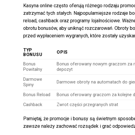
Kasyna online często oferują różnego rodzaju promoc
zatrzymać tych stałych. Najpopularniejsze rodzaje 
reload, cashback oraz programy lojalnościowe. Ważne
obrotu bonusów, aby uniknąć rozczarowań. Obroty bo
przed wypłaceniem wygranych, które zostały uzyskan
TYP
OPIS
BONUSU
Bonus
Bonus oferowany nowym graczom za rej
Powitalny
depozyt
Darmowe
Darmowe obroty na automatach do gie
Spiny
Bonus Reload
Bonus oferowany graczom za kolejne 
Cashback
Zwrot części przegranych strat
Pamiętaj, że promocje i bonusy są świetnym sposob
zawsze należy zachować rozsądek i grać odpowiedzi