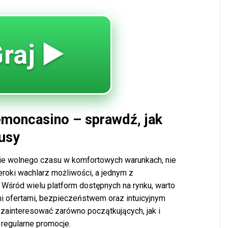
raj ▶️
emoncasino – sprawdź, jak
nusy
e wolnego czasu w komfortowych warunkach, nie
eroki wachlarz możliwości, a jednym z
 Wśród wielu platform dostępnych na rynku, warto
ymi ofertami, bezpieczeństwem oraz intuicyjnym
 zainteresować zarówno początkujących, jak i
 regularne promocje.