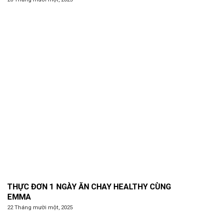
THỰC ĐƠN 1 NGÀY ĂN CHAY HEALTHY CÙNG
EMMA
22 Tháng mười một, 2025