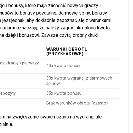
je i bonusy, które mają zachęcić nowych graczy i
bonusów to bonusy powitalne, darmowe spiny, bonusy
 jest jednak, aby dokładnie zapoznać się z warunkami
nusami oznaczają, że należy zagrać określoną kwotą
e dzięki bonusowi. Zawsze czytaj drobny druk!
WARUNKI OBROTU
(PRZYKŁADOWE)
estrację i pierwszy
40x kwota bonusu
30x kwota wygranej z darmowych
r
spinów
depozyty
35x kwota bonusu
Brak warunków obrotu (często)
em na zwiększenie swoich szans na wygraną, ale
alnie.