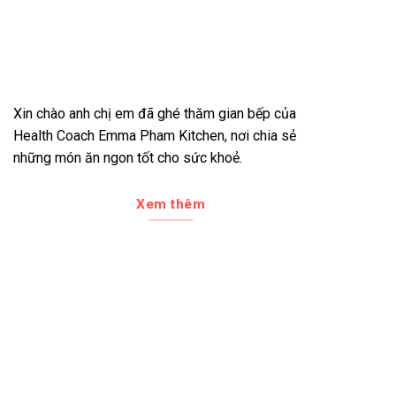
Xin chào anh chị em đã ghé thăm gian bếp của
Health Coach Emma Pham Kitchen, nơi chia sẻ
những món ăn ngon tốt cho sức khoẻ.
Xem thêm