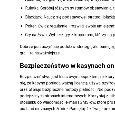
Ruletka: Spróbuj różnych systemów obstawiania, ta
Blackjack: Naucz się podstawowej strategii blackj
Poker: Ćwicz regularnie i rozwijaj swoje umiejętno
Gry na żywo: Wybierz gry z krupierami, którzy są p
Dobrze jest uczyć się podstaw strategii, ale pamięta
gra – to najważniejsze.
Bezpieczeństwo w kasynach onli
Bezpieczeństwo jest kluczowym aspektem, na który 
się, że kasyno posiada ważną licencję, używa szyfr
oraz oferuje bezpieczne metody płatności. Nie pod
podejrzanych stronach internetowych. Korzystaj z siln
stosunku do wiadomości e-mail i SMS-ów, które pro
push od nieznanych źródeł. Pamiętaj, że Twoje bezpi