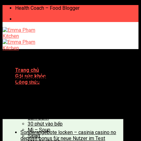
Skip
Health Coach – Food Blogger
to
content
Trang chủ
Gói sức khỏe
Sonderangebote locken – casinia
Công thức
casino no deposit bonus für neue
Ăn chay
Bữa chính
Nutzer im Test
Bữa phụ
Bữa sáng
Đồ uống
Posted on
1 Tháng bảy, 2026
by
wp_administrator
Làm bánh
30 phút vào bếp
Mì – Soup
Sonderangebote locken – casinia casino no
Salad
deposit bonus für neue Nutzer im Test