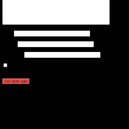
Tên
*
Email
*
Trang web
Lưu tên của tôi, email, và trang web trong trình duyệt này
cho lần bình luận kế tiếp của tôi.
giới thiệu Về tôi