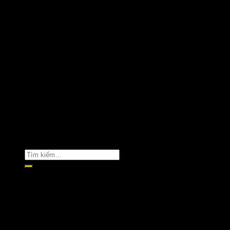
Tìm
kiếm:
Trang chủ
Gói sức khỏe
Công thức
Ăn chay
Bữa chính
Bữa phụ
Bữa sáng
Đồ uống