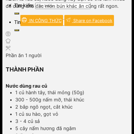
Tìm kiếm:
để dùng cho các món bún khác ăn cũng rất ngon.
IN CÔNG THỨC
Share on Facebook
Tìm kiếm:
Phần ăn
1
người
THÀNH PHẦN
Nước dùng rau củ
1 củ hành tây, thái mỏng (50g)
300 - 500g nấm mỡ, thái khúc
2 bắp ngô ngọt, cắt khúc
1 củ su hào, gọt vỏ
3 - 4 củ sả
5 cây nấm hương đã ngâm