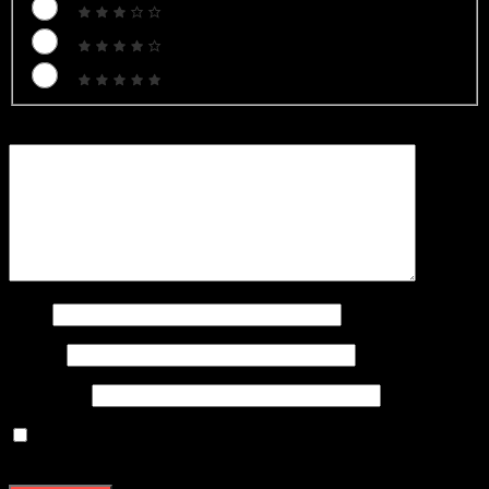
Bình luận
*
Tên
*
Email
*
Trang web
Lưu tên của tôi, email, và trang web trong trình duyệt này
cho lần bình luận kế tiếp của tôi.