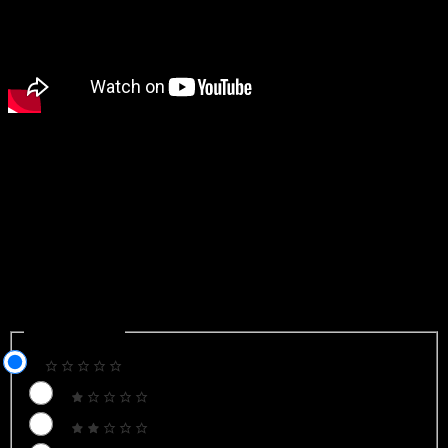
Bún trộn rau củ nước tương chua cay
Cách làm bí ngô nghiền bổ dưỡng dùng làm bánh nấu cháo, nấu
soup
Để lại một bình luận
Email của bạn sẽ không được hiển thị công khai.
Các trường
bắt buộc được đánh dấu
*
Recipe Rating
Recipe Rating