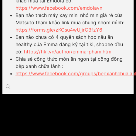
khảo mua tại Emdola có:
https://www.facebook.com/emdolavn
Bạn nào thích máy xay mini nhỏ mịn giá rẻ của
Matsuto tham khảo link mua chung nhóm mình:
https://forms.gle/zKCsu4wUjjrC3fzY6
Bạn nào chưa có 4 quyển sách học nấu ăn
healthy của Emma đăng ký tại tiki, shopee đều
có:
https://tiki.vn/author/emma-pham.html
Chia sẻ công thức món ăn ngon tại cộng đồng
bếp xanh chữa lành :
https://www.facebook.com/groups/bepxanhchualan
Video hướng dẫn cách làm: