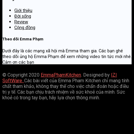
Giới thiệu
Đời sống
Review
Cộng đồng
Theo dõi Emma Phạm
Dưới đây là các mạng xã hội mà Emma tham gia. Các bạn ghé
theo dõi ủng hộ Emma Phạm để xem những video tin tức mới nhé.
Cảm ơn các bạn
© Copyright 2020
EmmaPhamKitchen
. Designed by
IZI
SoftWare.
Các bài viết của Emma Pham Kitchen chỉ mang tính
chất tham khảo, không thay thế cho việc chẩn đoán hoặc điều
trị y tế. Các bạn chịu trách nhiệm về sức khoẻ của mình. Sức
khoẻ có trong tay bạn, hãy lựa chọn thông minh.