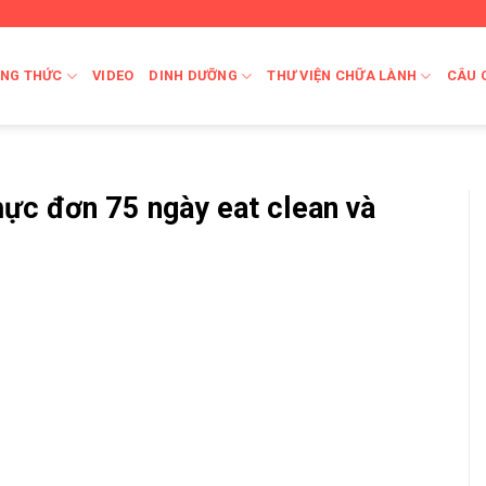
NG THỨC
VIDEO
DINH DƯỠNG
THƯ VIỆN CHỮA LÀNH
CÂU 
hực đơn 75 ngày eat clean và