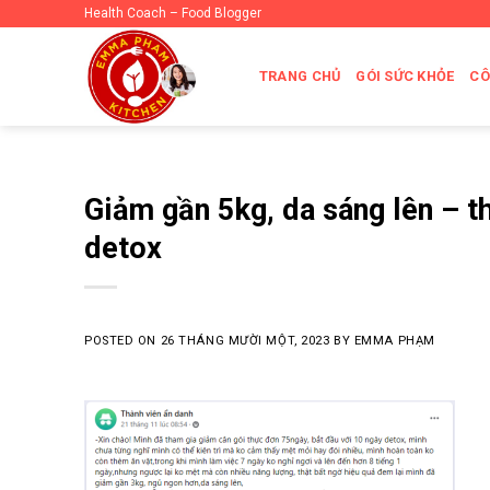
Skip
Health Coach – Food Blogger
to
content
TRANG CHỦ
GÓI SỨC KHỎE
CÔ
Giảm gần 5kg, da sáng lên – t
detox
POSTED ON
26 THÁNG MƯỜI MỘT, 2023
BY
EMMA PHẠM