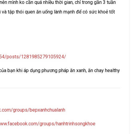
nên mình ko cần quá nhiều thời gian, chỉ trong gần 3 tuần
rì và tập thói quen ăn uống lành mạnh để có sức khoẻ tốt
454/posts/1281985279105924/
 của bạn khi áp dụng phương pháp ăn xanh, ăn chay healthy
k.com/groups/bepxanhchualanh
www.facebook.com/groups/hanhtrinhsongkhoe