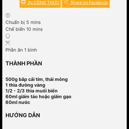
IN CÔNG THỨC
Share on Facebook
minutes
Chuẩn bị
5
mins
minutes
Chế biến
10
mins
Phần ăn
1
bình
THÀNH PHẦN
500g bắp cải tím, thái mỏng
1 thìa đường vàng
1/2 - 2/3 thìa muối biển
60ml giấm táo hoặc giấm gạo
60ml nước
HƯỚNG DẪN