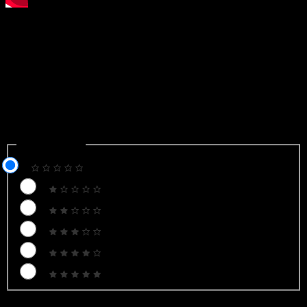
Cách làm pate thuần chay ngon
Canh bí ngô hạt đậu gà rong biển bổ gan
Để lại một bình luận
Email của bạn sẽ không được hiển thị công khai.
Các trường
bắt buộc được đánh dấu
*
Recipe Rating
Recipe Rating