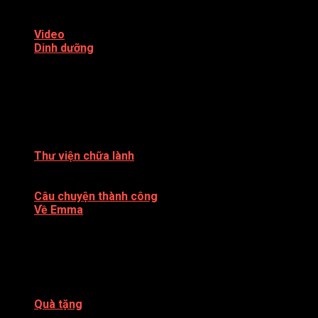
Salad
Món ăn cho bé
Video
Dinh dưỡng
Eat Clean
Ăn chay
ĂN THÔ – RAW VEGAN
BỆNH GAN
BỆNH UNG THƯ
Làm đẹp
Sức khoẻ
Thư viện chữa lành
Sách
Kiến thức
Câu chuyện thành công
Về Emma
SÁCH XUẤT BẢN
Du lịch
Shop
Đời sống
Trải nghiệm
Mẹ và bé
Quà tặng