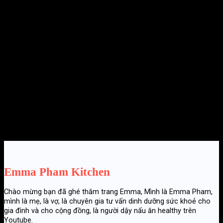
9 CÔNG THỨC NẤU BỘT SẮN DÂY NGON TỐT CHO SỨC KHOẺ
21 Tháng mười một, 2025
Emma Pham Kitchen
Chào mừng bạn đã ghé thăm trang Emma, Mình là Emma Pham,
mình là mẹ, là vợ, là chuyên gia tư vấn dinh dưỡng sức khoẻ cho
gia đình và cho cộng đồng, là người dậy nấu ăn healthy trên
Youtube.