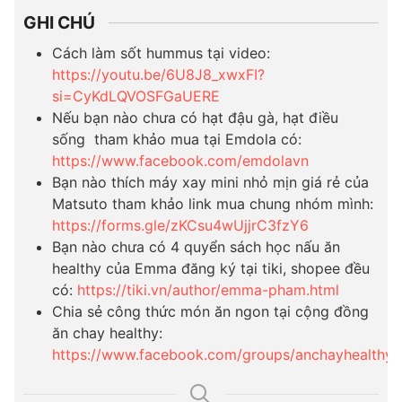
GHI CHÚ
Cách làm sốt hummus tại video:
https://youtu.be/6U8J8_xwxFI?
si=CyKdLQVOSFGaUERE
Nếu bạn nào chưa có hạt đậu gà, hạt điều
sống tham khảo mua tại Emdola có:
https://www.facebook.com/emdolavn
Bạn nào thích máy xay mini nhỏ mịn giá rẻ của
Matsuto tham khảo link mua chung nhóm mình:
https://forms.gle/zKCsu4wUjjrC3fzY6
Bạn nào chưa có 4 quyển sách học nấu ăn
healthy của Emma đăng ký tại tiki, shopee đều
có:
https://tiki.vn/author/emma-pham.html
Chia sẻ công thức món ăn ngon tại cộng đồng
ăn chay healthy:
https://www.facebook.com/groups/anchayhealthy