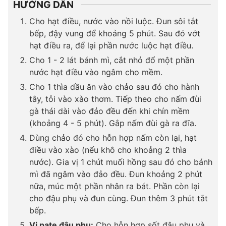
HƯỚNG DẪN
Cho hạt điều, nước vào nồi luộc. Đun sôi tắt
bếp, đậy vung để khoảng 5 phút. Sau đó vớt
hạt điều ra, để lại phần nước luộc hạt điều.
Cho 1 - 2 lát bánh mì, cắt nhỏ đổ một phần
nước hạt điều vào ngâm cho mềm.
Cho 1 thìa dầu ăn vào chảo sau đó cho hành
tây, tỏi vào xào thơm. Tiếp theo cho nấm đùi
gà thái dài vào đảo đều đến khi chín mềm
(khoảng 4 - 5 phút). Gắp nấm đùi gà ra đĩa.
Dùng chảo đó cho hỗn hợp nấm còn lại, hạt
điều vào xào (nếu khô cho khoảng 2 thìa
nước). Gia vị 1 chút muối hồng sau đó cho bánh
mì đã ngâm vào đảo đều. Đun khoảng 2 phút
nữa, múc một phần nhân ra bát. Phần còn lại
cho đậu phụ và đun cùng. Đun thêm 3 phút tắt
bếp.
Vị pate đậu phụ:
Cho hỗn hợp sốt đậu phụ và