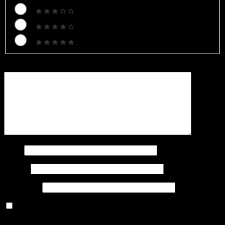
Bình luận
*
Tên
*
Email
*
Trang web
Lưu tên của tôi, email, và trang web trong trình duyệt này
cho lần bình luận kế tiếp của tôi.