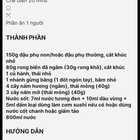
Chế biến
20
mins
Phần ăn
1
người
THÀNH PHẦN
150g đậu phụ non/hoặc đậu phụ thường, cắt khúc
nhỏ
80g rong biển đã ngâm (30g rong khô), cắt khúc
1 củ hành, thái nhỏ
1 nhánh gừng bằng (1 đốt ngón tay), băm nhỏ
4 cây nấm hương (ngâm), thái mỏng (40g)
3 cây nấm mỡ (thái mỏng) (40g)
Nước sốt: 7ml nước tương đen + 10ml dầu vừng +
5ml dấm loại dùng làm cơm sushi nếu có hoặc dùng
nước cốt chanh hoặc giấm táo
800ml nước
HƯỚNG DẪN