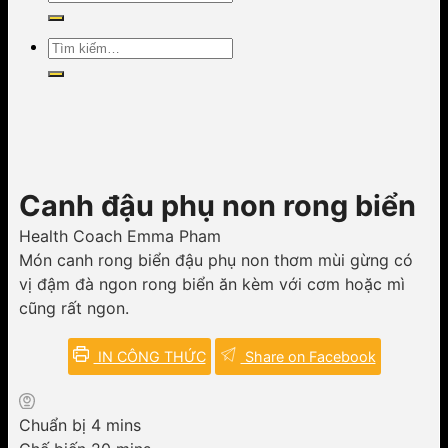
kiếm:
Tìm
kiếm:
Canh đậu phụ non rong biển
Health Coach Emma Pham
Món canh rong biển đậu phụ non thơm mùi gừng có
vị đậm đà ngon rong biển ăn kèm với cơm hoặc mì
cũng rất ngon.
IN CÔNG THỨC
Share on Facebook
minutes
Chuẩn bị
4
mins
minutes