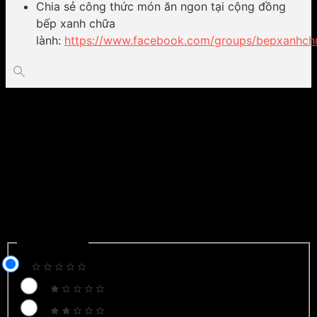
Chia sẻ công thức món ăn ngon tại cộng đồng
bếp xanh chữa
lành:
https://www.facebook.com/groups/bepxanhch
Detox mắt đỡ ngứa, da giảm mụn, đỡ dầu, mịn màng và sáng
hơn
Phở chay chuẩn vị thơm ngon
Để lại một bình luận
Email của bạn sẽ không được hiển thị công khai.
Các trường
bắt buộc được đánh dấu
*
Recipe Rating
Recipe Rating