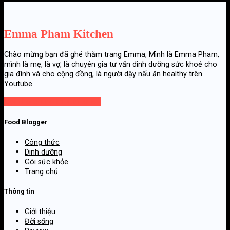
Emma Pham Kitchen
Chào mừng bạn đã ghé thăm trang Emma, Mình là Emma Pham,
mình là mẹ, là vợ, là chuyên gia tư vấn dinh dưỡng sức khoẻ cho
gia đình và cho cộng đồng, là người dậy nấu ăn healthy trên
Youtube.
Gọi cho chúng tôi
Gửi email
Food Blogger
Công thức
Dinh dưỡng
Gói sức khỏe
Trang chủ
Thông tin
Giới thiệu
Đời sống