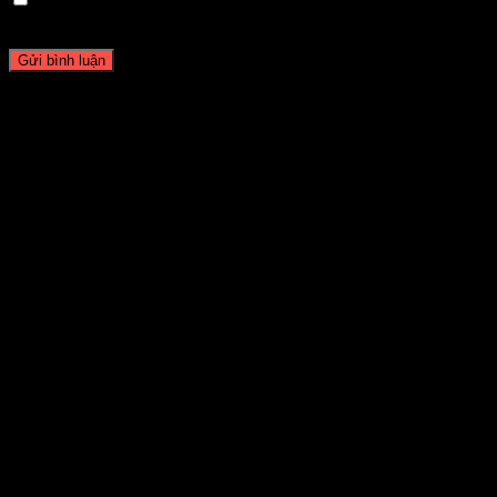
cho lần bình luận kế tiếp của tôi.
giới thiệu Về tôi