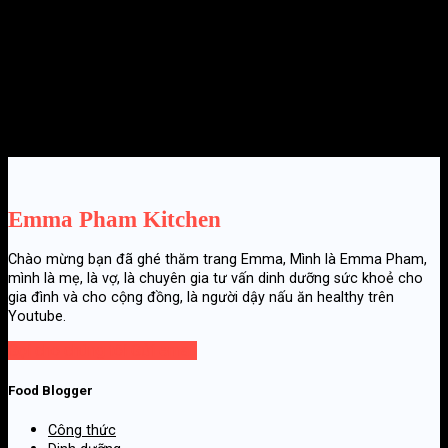
9 CÔNG THỨC NẤU BỘT SẮN DÂY NGON TỐT CHO SỨC KHOẺ
21 Tháng mười một, 2025
Emma Pham Kitchen
Chào mừng bạn đã ghé thăm trang Emma, Mình là Emma Pham,
mình là mẹ, là vợ, là chuyên gia tư vấn dinh dưỡng sức khoẻ cho
gia đình và cho cộng đồng, là người dậy nấu ăn healthy trên
Youtube.
Gọi cho chúng tôi
Gửi email
Food Blogger
Công thức