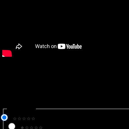
Giảm 3kg, trào ngược dạ dày cải thiện sau 7 ngày ăn chay healt
7 công thức bổ dưỡng từ mướp đắng
Để lại một bình luận
Email của bạn sẽ không được hiển thị công khai.
Các trường bắ
Recipe Rating
Recipe Rating