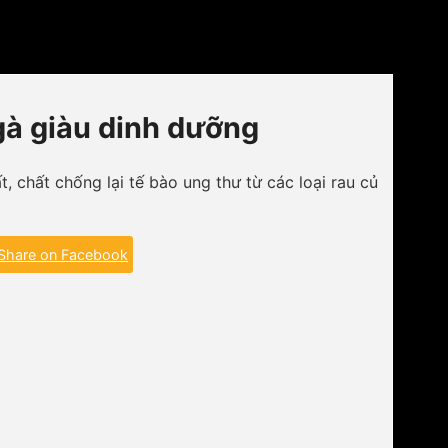
hống lại tế bào ung thư từ các loại rau củ màu đỏ.
 gà giàu dinh dưỡng
, chất chống lại tế bào ung thư từ các loại rau củ
Share on Facebook