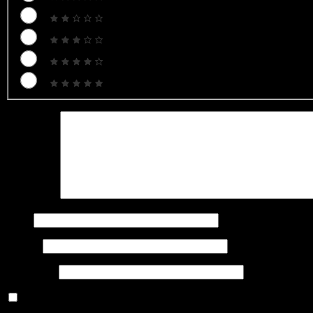
Bình luận
*
Tên
*
Email
*
Trang web
Lưu tên của tôi, email, và trang web trong trình duyệt này cho 