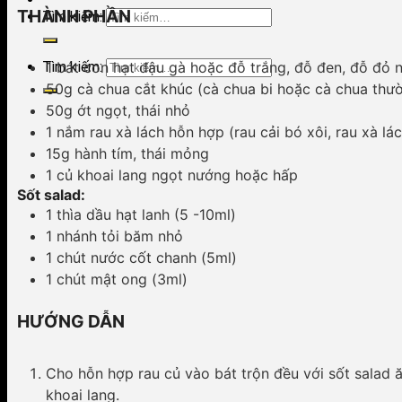
THÀNH PHẦN
Tìm kiếm:
Tìm kiếm:
1 bát con hạt đậu gà hoặc đỗ trắng, đỗ đen, đỗ đỏ 
50g cà chua cắt khúc (cà chua bi hoặc cà chua thư
50g ớt ngọt, thái nhỏ
1 nắm rau xà lách hỗn hợp (rau cải bó xôi, rau xà lác
15g hành tím, thái mỏng
1 củ khoai lang ngọt nướng hoặc hấp
Sốt salad:
1 thìa dầu hạt lanh (5 -10ml)
1 nhánh tỏi băm nhỏ
1 chút nước cốt chanh (5ml)
1 chút mật ong (3ml)
HƯỚNG DẪN
Cho hỗn hợp rau củ vào bát trộn đều với sốt salad 
khoai lang.