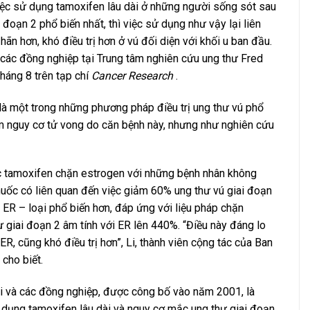
c sử dụng tamoxifen lâu dài ở những người sống sót sau
 đoạn 2 phổ biến nhất, thì việc sử dụng như vậy lại liên
ãn hơn, khó điều trị hơn ở vú đối diện với khối u ban đầu.
à các đồng nghiệp tại Trung tâm nghiên cứu ung thư Fred
háng 8 trên tạp chí
Cancer Research
.
n là một trong những phương pháp điều trị ung thư vú phổ
ảm nguy cơ tử vong do căn bệnh này, nhưng như nghiên cứu
 tamoxifen chặn estrogen với những bệnh nhân không
thuốc có liên quan đến việc giảm 60% ung thư vú giai đoạn
 ER – loại phổ biến hơn, đáp ứng với liệu pháp chặn
 giai đoạn 2 âm tính với ER lên 440%. “Điều này đáng lo
ER, cũng khó điều trị hơn”, Li, thành viên cộng tác của Ban
cho biết.
i và các đồng nghiệp, được công bố vào năm 2001, là
ử dụng tamoxifen lâu dài và nguy cơ mắc ung thư giai đoạn