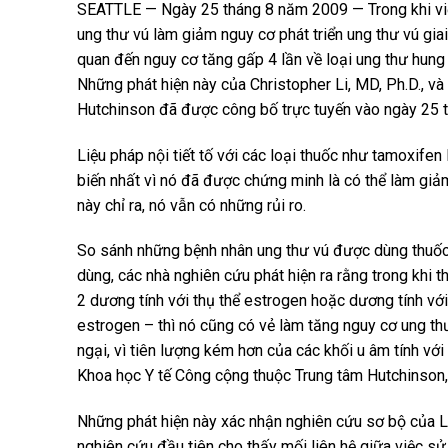
SEATTLE — Ngày 25 tháng 8 năm 2009 — Trong khi việ
ung thư vú làm giảm nguy cơ phát triển ung thư vú giai
quan đến nguy cơ tăng gấp 4 lần về loại ung thư hung h
Những phát hiện này của Christopher Li, MD, Ph.D., v
Hutchinson đã được công bố trực tuyến vào ngày 25 t
Liệu pháp nội tiết tố với các loại thuốc như tamoxife
biến nhất vì nó đã được chứng minh là có thể làm gi
này chỉ ra, nó vẫn có những rủi ro.
So sánh những bệnh nhân ung thư vú được dùng thuốc
dùng, các nhà nghiên cứu phát hiện ra rằng trong khi 
2 dương tính với thụ thể estrogen hoặc dương tính với
estrogen – thì nó cũng có vẻ làm tăng nguy cơ ung thư
ngại, vì tiên lượng kém hơn của các khối u âm tính với 
Khoa học Y tế Công cộng thuộc Trung tâm Hutchinson, 
Những phát hiện này xác nhận nghiên cứu sơ bộ của L
nghiên cứu đầu tiên cho thấy mối liên hệ giữa việc s