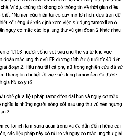
hế. Ví dụ, chúng tôi không có thông tin về thời gian điều
biết. “Nghiên cứu hiện tại có quy mô lớn hơn, dựa trên dữ
 thiết kế riêng để xác định xem việc sử dụng tamoxifen ở
n nguy cơ mắc các loại ung thư vú giai đoạn 2 khác nhau
en ở 1.103 người sống sót sau ung thư vú từ khu vực
 đoán mắc ung thư vú ER dương tính ở độ tuổi từ 40 đến
 giai đoạn 2. Hầu như tất cả phụ nữ trong nghiên cứu đã sử
en. Thông tin chi tiết về việc sử dụng tamoxifen đã được
 giá hồ sơ y tế.
chặt chẽ giữa liệu pháp tamoxifen dài hạn và nguy cơ mắc
ó nghĩa là những người sống sót sau ung thư vú nên ngừng
ạn 2.
en có lợi ích lâm sàng quan trọng và đã dẫn đến những cải
iên, các liệu pháp này có rủi ro và nguy cơ mắc ung thư giai