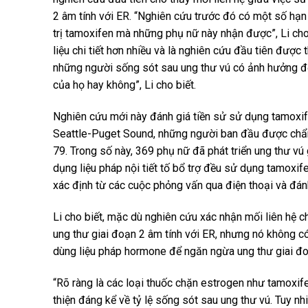
2 âm tính với ER. “Nghiên cứu trước đó có một số hạn c
trị tamoxifen mà những phụ nữ này nhận được”, Li cho 
liệu chi tiết hơn nhiều và là nghiên cứu đầu tiên được
những người sống sót sau ung thư vú có ảnh hưởng đế
của họ hay không”, Li cho biết.
Nghiên cứu mới này đánh giá tiền sử sử dụng tamoxif
Seattle-Puget Sound, những người ban đầu được chẩn
79. Trong số này, 369 phụ nữ đã phát triển ung thư vú
dụng liệu pháp nội tiết tố bổ trợ đều sử dụng tamoxif
xác định từ các cuộc phỏng vấn qua điện thoại và đánh
Li cho biết, mặc dù nghiên cứu xác nhận mối liên hệ 
ung thư giai đoạn 2 âm tính với ER, nhưng nó không c
dùng liệu pháp hormone để ngăn ngừa ung thư giai đo
“Rõ ràng là các loại thuốc chặn estrogen như tamoxif
thiện đáng kể về tỷ lệ sống sót sau ung thư vú. Tuy nh