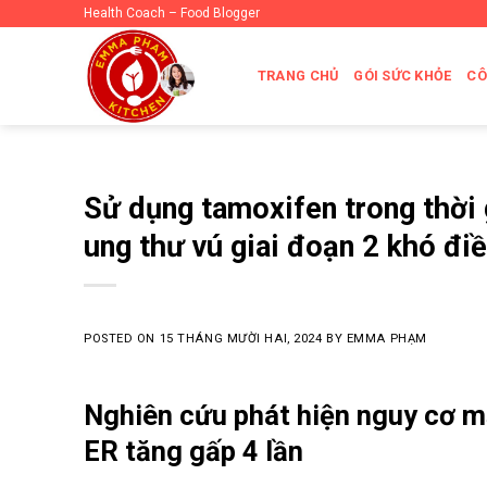
Skip
Health Coach – Food Blogger
to
content
TRANG CHỦ
GÓI SỨC KHỎE
CÔ
Sử dụng tamoxifen trong thời 
ung thư vú giai đoạn 2 khó điề
POSTED ON
15 THÁNG MƯỜI HAI, 2024
BY
EMMA PHẠM
Nghiên cứu phát hiện nguy cơ mắ
ER tăng gấp 4 lần