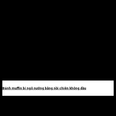
Bánh muffin bí ngô nướng bằng nồi chiên không dầu
Main course
View all Main course