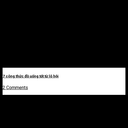
7 công thức đồ uống tốt từ lô hội
2 Comments
30- Min meals
View all 30- Min meals