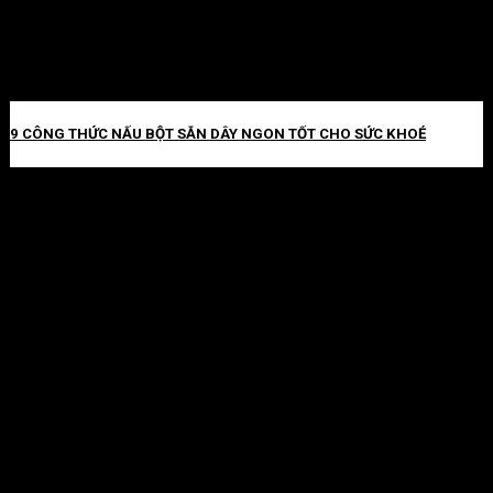
9 CÔNG THỨC NẤU BỘT SẮN DÂY NGON TỐT CHO SỨC KHOẺ