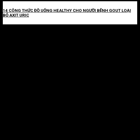
14 CÔNG THỨC ĐỒ UỐNG HEALTHY CHO NGƯỜI BỆNH GOUT LOẠI
BỎ AXIT URIC